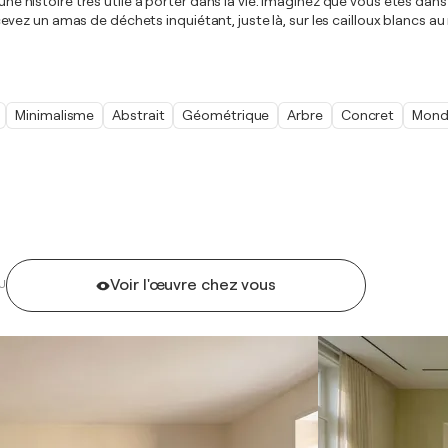
une histoire très utile à porter dans la vie. Imaginez que vous êtes dans 
ez un amas de déchets inquiétant, juste là, sur les cailloux blancs au 
Minimalisme
Abstrait
Géométrique
Arbre
Concret
Mond
Voir l'œuvre chez vous
U