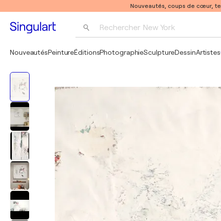
Nouveautés, coups de cœur, t
Rechercher 
New York
Photographie
Nouveautés
Peinture
Éditions
Photographie
Sculpture
Dessin
Artistes
Pop Art
Pablo Picasso