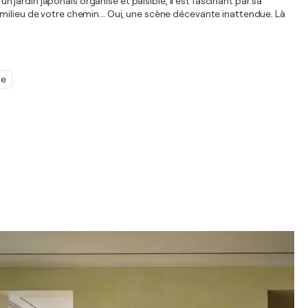
un jardin japonais organisé et paisible, il est fascinant par sa
milieu de votre chemin... Oui, une scène décevante inattendue. Là
e