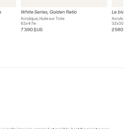
s
White Series, Golden Ratio
Le blan
Acrylique, Huile sur Toile
Acrylique,
63x47in
32x39in
7 390 $US
2 580 $