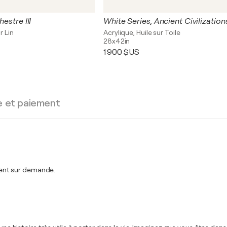
hestre III
White Series, Ancient Civilization
r Lin
Acrylique, Huile sur Toile
28x42in
1 900 $US
e et paiement
ent sur demande.