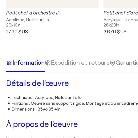
Petit chef d'orchestre II
Petit chef d'orc
Acrylique, Huile sur Lin
Acrylique, Huile su
20x16in
28x20in
1 790 $US
2 670 $US
Information
Expédition et retours
Garanti
Détails de l'œuvre
Technique
:
Acrylique, Huile sur Toile
Finitions
:
Oeuvre sans support rigide. Montage et/ou encadrem
Dimensions
:
35,4x35,4in
À propos de l'oeuvre