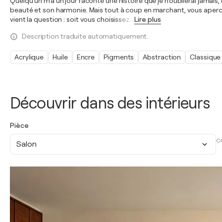
Quelqu'un m'a un jour raconté une histoire que je n'oublierai jamais, 
beauté et son harmonie. Mais tout à coup en marchant, vous apercev
vient la question : soit vous choisissez
…
Lire plus
Description traduite automatiquement.
Acrylique
Huile
Encre
Pigments
Abstraction
Classique
Découvrir dans des intérieurs
Pièce
O
Salon