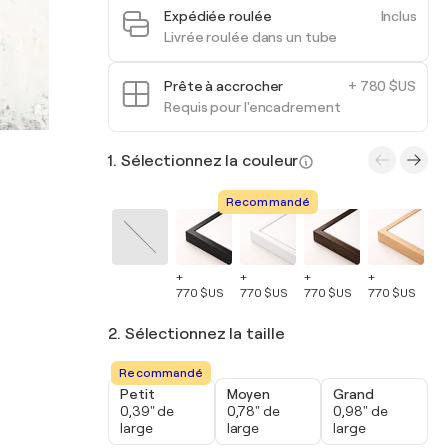
Expédiée roulée
Inclus
Livrée roulée dans un tube
Prête à accrocher
+ 780 $US
Requis pour l'encadrement
1. Sélectionnez la couleur
Recommandé
+
+
+
+
+
770 $US
770 $US
770 $US
770 $US
77
2. Sélectionnez la taille
Recommandé
Petit
Moyen
Grand
0,39" de
0,78" de
0,98" de
large
large
large