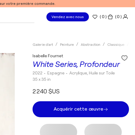
% sur votre première commande.
(
0
)
( 0 )
Vendez avec nous
Galerie d'art
Peinture
Abstraction
Classique
Ac
Isabelle Fournet
White Series, Profondeur
2022
• Espagne
•
Acrylique, Huile sur Toile
35 x 35 in
2 240 $US
Acquérir cette œuvre