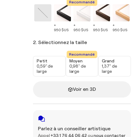
Recommandé
+
+
+
+
+
950 $US
950 $US
950 $US
950 $US
95
2. Sélectionnez la taille
Recommandé
Petit
Moyen
Grand
0,59" de
0,98" de
1,37" de
large
large
large
Voir en 3D
Parlez à un conseiller artistique
Appel
+33 1 76 44 06 42
ou
nous contacter