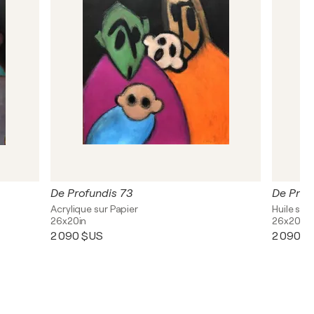
De Profundis 73
De Prof
Acrylique sur Papier
Huile sur
26x20in
26x20in
2 090 $US
2 090 $