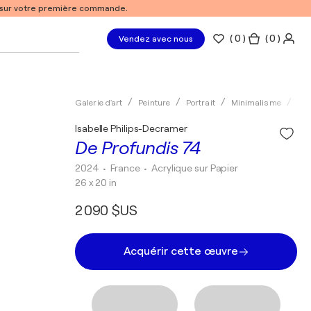
% sur votre première commande.
(
0
)
( 0 )
Vendez avec nous
Galerie d'art
Peinture
Portrait
Minimalisme
Acr
Isabelle Philips-Decramer
De Profundis 74
2024
• France
•
Acrylique sur Papier
26 x 20 in
2 090 $US
Acquérir cette œuvre