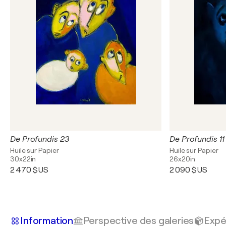
De Profundis 23
De Profundis 11
Huile sur Papier
Huile sur Papier
30x22in
26x20in
2 470 $US
2 090 $US
Information
Perspective des galeries
Expé