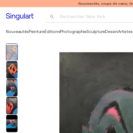
Nouveautés, coups de cœur, t
Rechercher 
New York
Photographie
Nouveautés
Peinture
Éditions
Photographie
Sculpture
Dessin
Artistes
Pop Art
Pablo Picasso