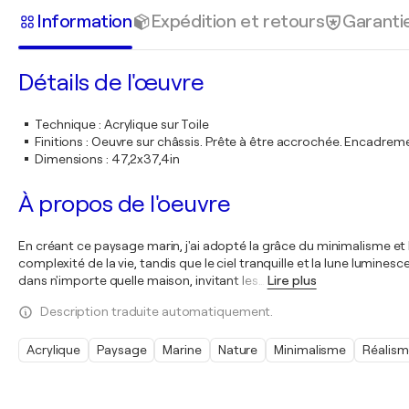
Information
Expédition et retours
Garanti
Détails de l'œuvre
Technique
:
Acrylique sur Toile
Finitions
:
Oeuvre sur châssis. Prête à être accrochée. Encadre
Dimensions
:
47,2x37,4in
À propos de l'oeuvre
En créant ce paysage marin, j'ai adopté la grâce du minimalisme et l
complexité de la vie, tandis que le ciel tranquille et la lune lumi
dans n'importe quelle maison, invitant les
…
Lire plus
Description traduite automatiquement.
Acrylique
Paysage
Marine
Nature
Minimalisme
Réalis