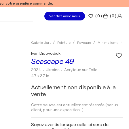
% sur votre première commande.
(
0
)
( 0 )
Vendez avec nous
Galerie d'art
Peinture
Paysage
Minimalisme
Ac
Ivan Didovodiuk
Seascape 49
2024
• Ukraine
•
Acrylique sur Toile
47 x 37 in
Actuellement non disponible à la
vente
Cette oeuvre est actuellement réservée (par un
client, pour une exposition...).
Soyez avertis lorsque celle-ci sera de