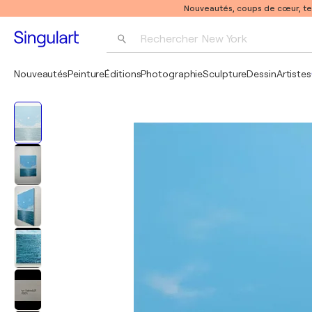
Nouveautés, coups de cœur, t
Rechercher 
New York
Photographie
Nouveautés
Peinture
Éditions
Photographie
Sculpture
Dessin
Artistes
Pop Art
Pablo Picasso