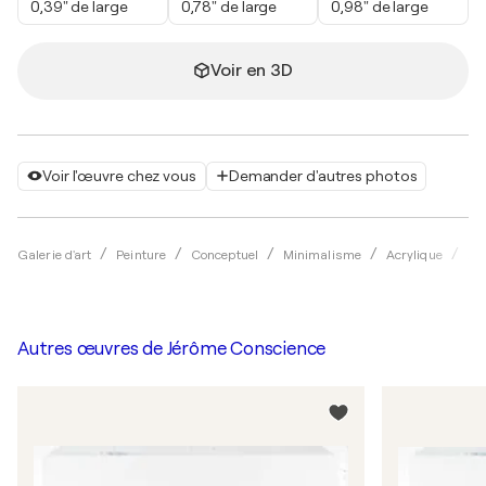
0,39" de large
0,78" de large
0,98" de large
Voir en 3D
Voir l'œuvre chez vous
Demander d'autres photos
Galerie d'art
Peinture
Conceptuel
Minimalisme
Acrylique
Jé
Autres œuvres de
Jérôme Conscience