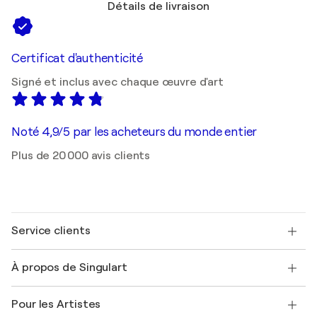
Détails de livraison
Certificat d'authenticité
Signé et inclus avec chaque œuvre d'art
Noté 4,9/5 par les acheteurs du monde entier
Plus de 20 000 avis clients
Service clients
Nous contacter
À propos de Singulart
Expédition
Politique de retour
A propos de nous
Témoignages de clients
Pour les Artistes
FAQ
Offrir une carte cadeau