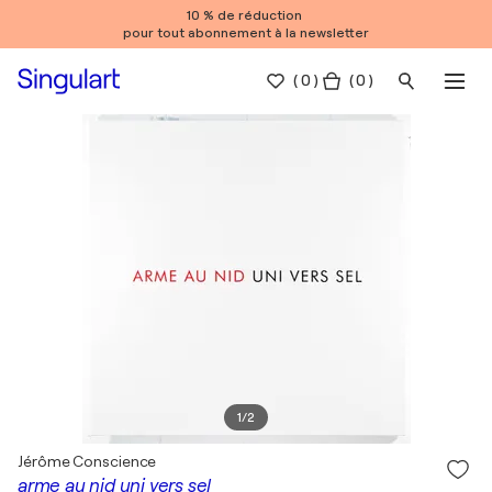
10 % de réduction
pour tout abonnement à la newsletter
(
0
)
( 0 )
1
/
2
Jérôme Conscience
arme au nid uni vers sel