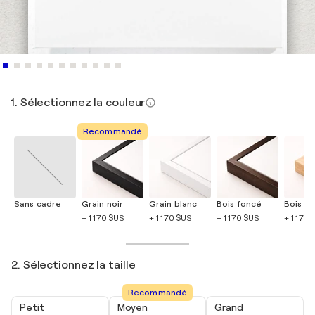
1. Sélectionnez la couleur
Recommandé
Sans cadre
Grain noir
Grain blanc
Bois foncé
Bois cla
+ 1 170 $US
+ 1 170 $US
+ 1 170 $US
+ 1 170 
2. Sélectionnez la taille
Recommandé
Petit
Moyen
Grand