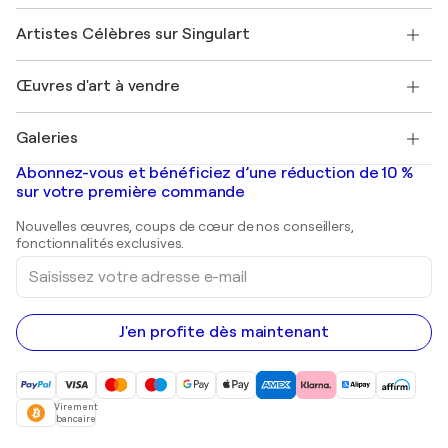
Sociétés affiliées
Rejoignez notre programme commercial
Rejoindre Singulart en tant qu'artiste
Nos artistes
Mon compte
Artistes Célèbres sur Singulart
Se connecter en tant qu'Artiste
Magazine Singulart
Protection acheteur
Emplois
+33 1 76 44 06 42
Henri Matisse
Découvrez une sélection d'art original
Œuvres d'art à vendre
Marc Chagall
Pablo Picasso
Tableaux à vendre
Salvador Dalí
Galeries
Tableaux abstraits à vendre
Banksy
Peintures à l'huile
Mr. Brainwash
Galeries d'art en France
Abonnez-vous et bénéficiez d’une réduction de 10 %
Peintures de paysage
Shepard Fairey
Galeries d'art en Belgique
sur votre première commande
Estampes
Sculptures
Nouvelles œuvres, coups de cœur de nos conseillers,
Peintures acryliques
fonctionnalités exclusives.
Saisissez
votre
adresse
e-
mail
J'en profite dès maintenant
Virement
bancaire