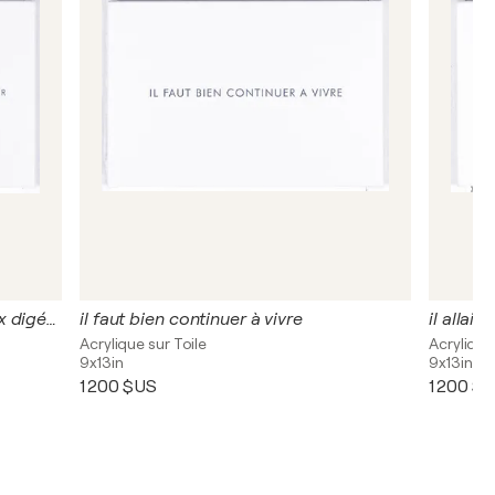
je m'astique lentement pour mieux digérer
il faut bien continuer à vivre
il allai
Acrylique sur Toile
Acrylique
9x13in
9x13in
1 200 $US
1 200 $