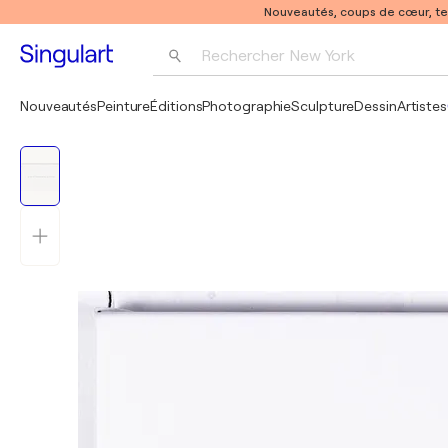
Nouveautés, coups de cœur, t
Rechercher 
New York
Photographie
Nouveautés
Peinture
Éditions
Photographie
Sculpture
Dessin
Artistes
Pop Art
Pablo Picasso