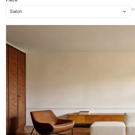
Pièce
O
Salon