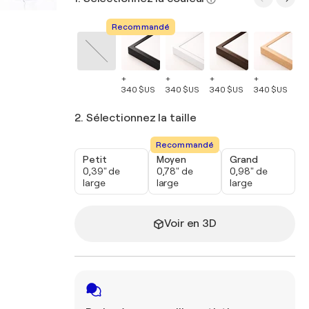
Recommandé
+
+
+
+
+
340 $US
340 $US
340 $US
340 $US
34
2. Sélectionnez la taille
Recommandé
Petit
Moyen
Grand
0,39" de
0,78" de
0,98" de
large
large
large
Voir en 3D