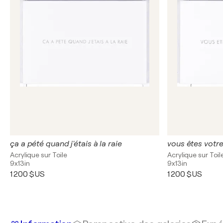
ça a pété quand j'étais à la raie
vous êtes votr
Acrylique sur Toile
Acrylique sur Toil
9x13in
9x13in
1 200 $US
1 200 $US