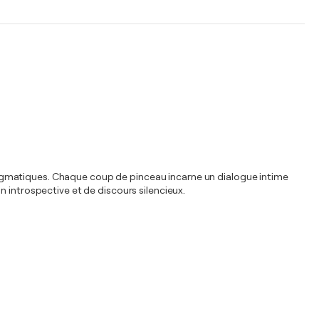
s énigmatiques. Chaque coup de pinceau incarne un dialogue intime
 introspective et de discours silencieux.