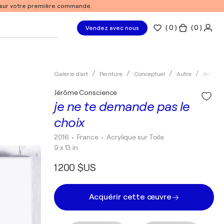
% sur votre première commande.
(
0
)
( 0 )
Vendez avec nous
Galerie d'art
Peinture
Conceptuel
Autre
Acryliq
Jérôme Conscience
je ne te demande pas le
choix
2016
• France
•
Acrylique sur Toile
9 x 13 in
1 200 $US
Acquérir cette œuvre