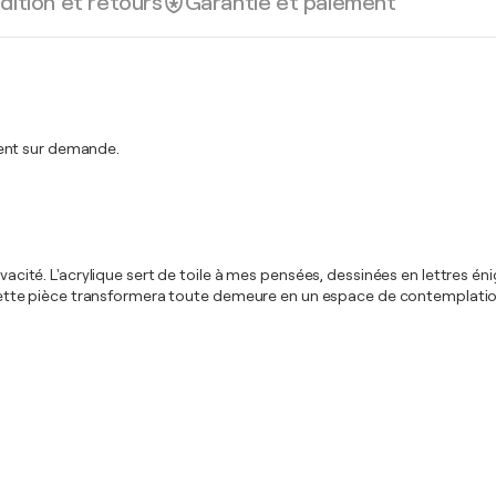
dition et retours
Garantie et paiement
ment sur demande.
 vivacité. L'acrylique sert de toile à mes pensées, dessinées en lettre
de cette pièce transformera toute demeure en un espace de contemplation