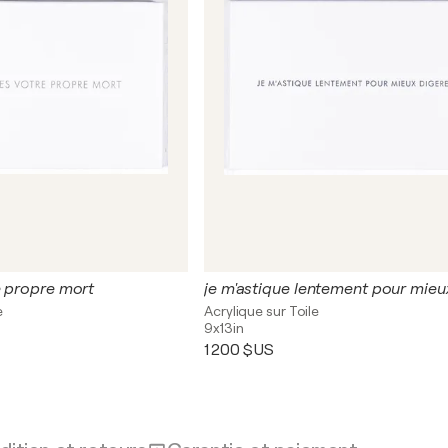
e propre mort
e
Acrylique sur Toile
9x13in
1 200 $US