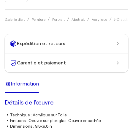
Galerie d'art
Peinture
Portrait
Abstrait
Acrylique
J-Claude B
Expédition et retours
Garantie et paiement
Information
Détails de l'œuvre
Technique
:
Acrylique sur Toile
Finitions
:
Oeuvre sur plexiglas. Oeuvre encadrée.
Dimensions
:
9,8x9,8in