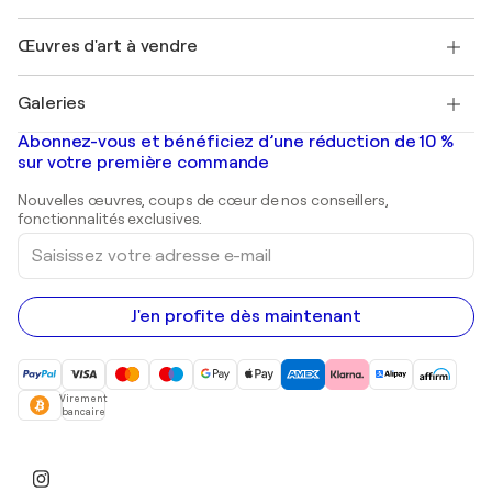
Protection acheteur
Emplois
+33 1 76 44 06 42
Henri Matisse
Découvrez une sélection d'art original
Œuvres d'art à vendre
Marc Chagall
Pablo Picasso
Tableaux à vendre
Salvador Dalí
Galeries
Tableaux abstraits à vendre
Banksy
Peintures à l'huile
Mr. Brainwash
Galeries d'art en France
Abonnez-vous et bénéficiez d’une réduction de 10 %
Peintures de paysage
Shepard Fairey
Galeries d'art en Belgique
sur votre première commande
Estampes
Sculptures
Nouvelles œuvres, coups de cœur de nos conseillers,
Peintures acryliques
fonctionnalités exclusives.
Saisissez
votre
adresse
e-
mail
J'en profite dès maintenant
Virement
bancaire