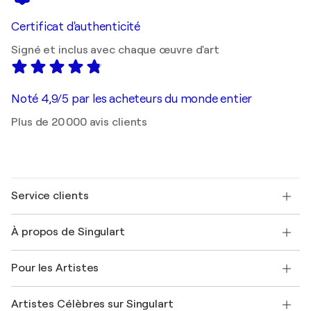
Certificat d'authenticité
Signé et inclus avec chaque œuvre d'art
Noté 4,9/5 par les acheteurs du monde entier
Plus de 20 000 avis clients
Service clients
Nous contacter
À propos de Singulart
Expédition
Politique de retour
A propos de nous
Témoignages de clients
Pour les Artistes
FAQ
Offrir une carte cadeau
Sociétés affiliées
Rejoignez notre programme commercial
Rejoindre Singulart en tant qu'artiste
Nos artistes
Mon compte
Artistes Célèbres sur Singulart
Se connecter en tant qu'Artiste
Magazine Singulart