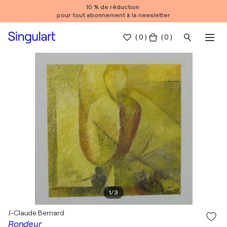
10 % de réduction
pour tout abonnement à la newsletter
(
0
)
( 0 )
1
/
3
J-Claude Bernard
Rondeur