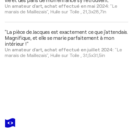
vie et des pans de mon enfance s'y retrouvent. "
Un amateur d'art, achat effectué en mai 2024:
"Le
marais de Maillezais",
Huile sur Toile
,
21,3x28,7in
"La pièce de Jacques est exactement ce que j'attendais.
Magnifique, et elle se marie parfaitement à mon
intérieur !"
Un amateur d'art, achat effectué en juillet 2024:
"Le
marais de Maillezais",
Huile sur Toile
,
31,5x31,5in
JACQUES MAJOS
La mare aux nénuphars
2 930 $US