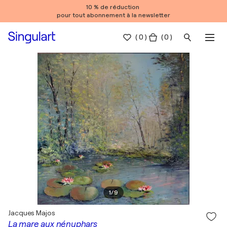
10 % de réduction
pour tout abonnement à la newsletter
(
0
)
( 0 )
1
/
9
Jacques Majos
La mare aux nénuphars