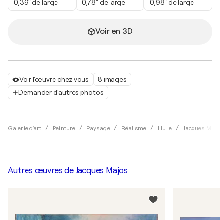
0,39" de large
0,78" de large
0,98" de large
Voir en 3D
Voir l'œuvre chez vous
8 images
Demander d'autres photos
Galerie d'art
Peinture
Paysage
Réalisme
Huile
Jacques Majo
Autres œuvres de
Jacques Majos