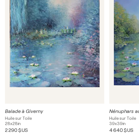
Balade à Giverny
Nénuphars au 
Huile sur Toile
Huile sur Toile
28x28in
39x39in
2 290 $US
4 640 $US