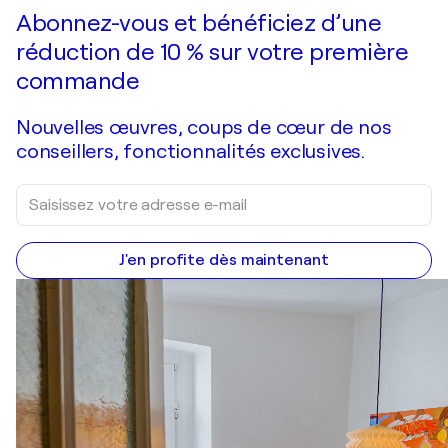
Faire une offre
Acquérir
Abonnez-vous et bénéficiez d’une
réduction de 10 % sur votre première
commande
Nouvelles œuvres, coups de cœur de nos
conseillers, fonctionnalités exclusives.
J'en profite dès maintenant