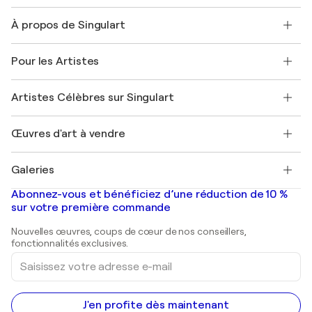
Nous contacter
À propos de Singulart
Expédition
Politique de retour
A propos de nous
Témoignages de clients
Pour les Artistes
FAQ
Offrir une carte cadeau
Sociétés affiliées
Rejoignez notre programme commercial
Rejoindre Singulart en tant qu'artiste
Nos artistes
Mon compte
Artistes Célèbres sur Singulart
Se connecter en tant qu'Artiste
Magazine Singulart
Protection acheteur
Emplois
+33 1 76 44 06 42
Henri Matisse
Découvrez une sélection d'art original
Œuvres d'art à vendre
Marc Chagall
Pablo Picasso
Tableaux à vendre
Salvador Dalí
Galeries
Tableaux abstraits à vendre
Banksy
Peintures à l'huile
Mr. Brainwash
Galeries d'art en France
Abonnez-vous et bénéficiez d’une réduction de 10 %
Peintures de paysage
Shepard Fairey
Galeries d'art en Belgique
sur votre première commande
Estampes
Sculptures
Nouvelles œuvres, coups de cœur de nos conseillers,
Peintures acryliques
fonctionnalités exclusives.
Saisissez
votre
adresse
e-
mail
J'en profite dès maintenant