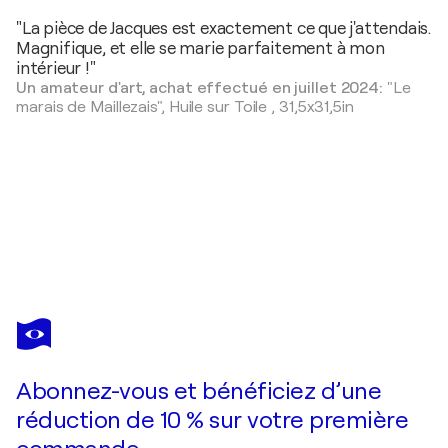
"La pièce de Jacques est exactement ce que j'attendais.
Magnifique, et elle se marie parfaitement à mon
intérieur !"
Un amateur d'art, achat effectué en juillet 2024:
"Le
marais de Maillezais",
Huile sur Toile
,
31,5x31,5in
JACQUES MAJOS
Ruisseau dans la forêt
3 010 $US
Faire une offre
Acquérir
Abonnez-vous et bénéficiez d’une
réduction de 10 % sur votre première