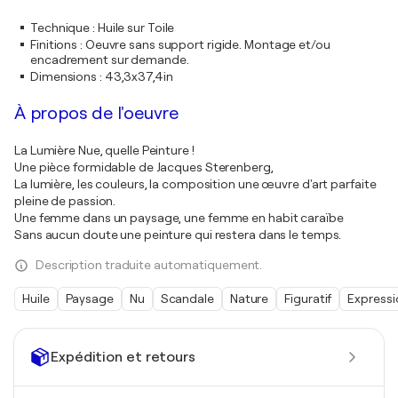
Technique
:
Huile sur Toile
Finitions
:
Oeuvre sans support rigide. Montage et/ou
encadrement sur demande.
Dimensions
:
43,3x37,4in
À propos de l'oeuvre
La Lumière Nue, quelle Peinture !
Une pièce formidable de Jacques Sterenberg,
La lumière, les couleurs, la composition une œuvre d'art parfaite
pleine de passion.
Une femme dans un paysage, une femme en habit caraïbe
Sans aucun doute une peinture qui restera dans le temps.
Description traduite automatiquement.
Huile
Paysage
Nu
Scandale
Nature
Figuratif
Express
Expédition et retours