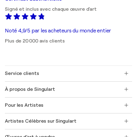
Signé et inclus avec chaque œuvre d'art
Noté 4,9/5 par les acheteurs du monde entier
Plus de 20 000 avis clients
Service clients
Nous contacter
À propos de Singulart
Expédition
Politique de retour
A propos de nous
Témoignages de clients
Pour les Artistes
FAQ
Offrir une carte cadeau
Sociétés affiliées
Rejoignez notre programme commercial
Rejoindre Singulart en tant qu'artiste
Nos artistes
Mon compte
Artistes Célèbres sur Singulart
Se connecter en tant qu'Artiste
Magazine Singulart
Protection acheteur
Emplois
+33 1 76 44 06 42
Henri Matisse
Découvrez une sélection d'art original
Œuvres d'art à vendre