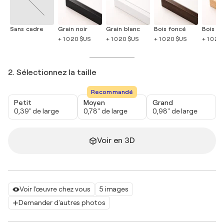
Sans cadre
Grain noir
Grain blanc
Bois foncé
Bois cla
+ 1 020 $US
+ 1 020 $US
+ 1 020 $US
+ 1 020
2. Sélectionnez la taille
Recommandé
Petit
Moyen
Grand
0,39" de large
0,78" de large
0,98" de large
Voir en 3D
Voir l'œuvre chez vous
5 images
Demander d'autres photos