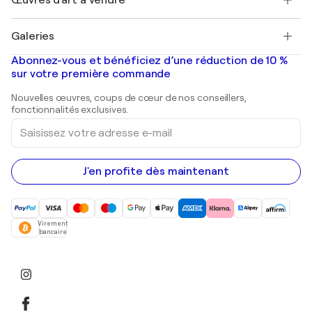
Marc Chagall
Pablo Picasso
Tableaux à vendre
Salvador Dalí
Galeries
Tableaux abstraits à vendre
Banksy
Peintures à l'huile
Mr. Brainwash
Galeries d'art en France
Abonnez-vous et bénéficiez d’une réduction de 10 %
Peintures de paysage
Shepard Fairey
Galeries d'art en Belgique
sur votre première commande
Estampes
Sculptures
Nouvelles œuvres, coups de cœur de nos conseillers,
Peintures acryliques
fonctionnalités exclusives.
Saisissez
votre
adresse
e-
mail
J'en profite dès maintenant
Virement
bancaire