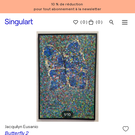
10 % de réduction
pour tout abonnement à la newsletter
(
0
)
( 0 )
1
/
10
Jacquilyn Eusanio
Butterfly 2