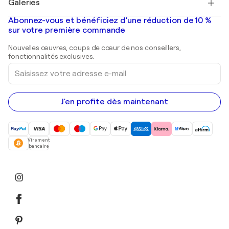
Galeries
Tableaux abstraits à vendre
Banksy
Peintures à l'huile
Mr. Brainwash
Galeries d'art en France
Abonnez-vous et bénéficiez d’une réduction de 10 %
Peintures de paysage
Shepard Fairey
Galeries d'art en Belgique
sur votre première commande
Estampes
Sculptures
Nouvelles œuvres, coups de cœur de nos conseillers,
Peintures acryliques
fonctionnalités exclusives.
Saisissez
votre
adresse
e-
mail
J'en profite dès maintenant
Virement
bancaire