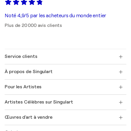
Noté 4,9/5 par les acheteurs du monde entier
Plus de 20 000 avis clients
Service clients
Nous contacter
À propos de Singulart
Expédition
Politique de retour
A propos de nous
Témoignages de clients
Pour les Artistes
FAQ
Offrir une carte cadeau
Sociétés affiliées
Rejoignez notre programme commercial
Rejoindre Singulart en tant qu'artiste
Nos artistes
Mon compte
Artistes Célèbres sur Singulart
Se connecter en tant qu'Artiste
Magazine Singulart
Protection acheteur
Emplois
+33 1 76 44 06 42
Henri Matisse
Découvrez une sélection d'art original
Œuvres d'art à vendre
Marc Chagall
Pablo Picasso
Tableaux à vendre
Salvador Dalí