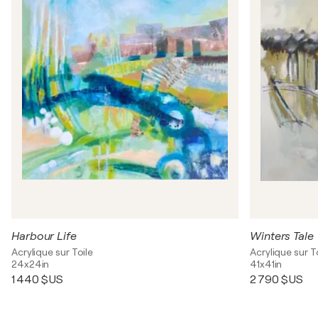
Harbour Life
Winters Tale
Acrylique sur Toile
Acrylique sur T
24x24in
41x41in
1 440 $US
2 790 $US