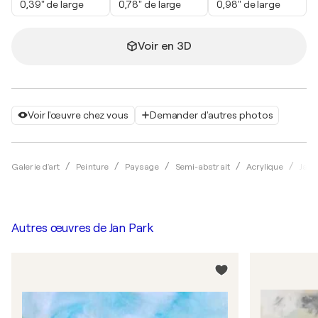
0,39" de large
0,78" de large
0,98" de large
Voir en 3D
Voir l'œuvre chez vous
Demander d'autres photos
Galerie d'art
Peinture
Paysage
Semi-abstrait
Acrylique
Jan 
Autres œuvres de
Jan Park