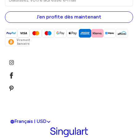
votre
adresse
e-
mail
J'en profite dès maintenant
Virement
bancaire
Français | USD