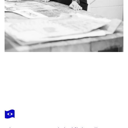
JAN PARK
Abundance
1 440 $US
Faire une offre
Acquérir