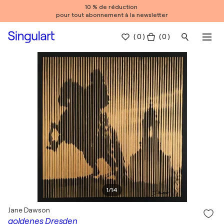
10 % de réduction
pour tout abonnement à la newsletter
(
0
)
( 0 )
1
/
14
Jane Dawson
goldenes Dresden