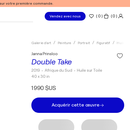
% sur votre première commande.
(
0
)
( 0 )
Vendez avec nous
Galerie d'art
Peinture
Portrait
Figuratif
Huile
Janna Prinsloo
Double Take
2019
• Afrique du Sud
•
Huile sur Toile
40 x 30 in
1 990 $US
Acquérir cette œuvre