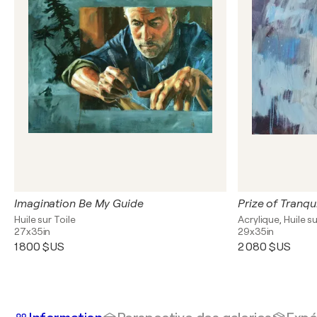
Imagination Be My Guide
Prize of Tranqui
Huile sur Toile
Acrylique, Huile s
27x35in
29x35in
1 800 $US
2 080 $US