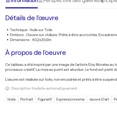
Information
Perspective des galeries
Expé
Détails de l'œuvre
Technique
:
Huile sur Toile
Finitions
:
Oeuvre sur châssis. Prête à être accrochée. Encadre
Dimensions
:
40,2x29,9in
À propos de l'oeuvre
Ce tableau a été inspiré par une image de l'artiste Eloy Morales au t
processus créatif. La mise au point est absolue. Le fond est peint da
L'œuvre est réalisée sur toile, non encadrée et prête à être suspen
Description traduite automatiquement.
Huile
Portrait
Figuratif
Expressionnisme
œuvre D'art
P