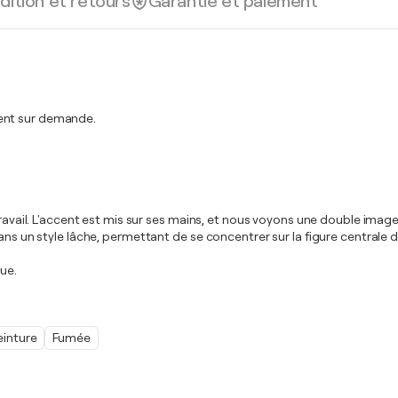
dition et retours
Garantie et paiement
ment sur demande.
ravail. L'accent est mis sur ses mains, et nous voyons une double image 
ns un style lâche, permettant de se concentrer sur la figure centrale de
due.
einture
Fumée