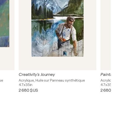
Creativity's Journey
Painting
ue
Acrylique, Huile sur Panneau synthétique
Acrylique,
47x35in
47x35in
2 680 $US
2 680 $