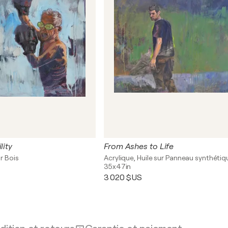
lity
From Ashes to Life
ur Bois
Acrylique, Huile sur Panneau synthétiq
35x47in
3 020 $US