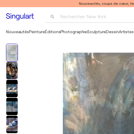
Nouveautés, coups de cœur, t
Rechercher 
New York
Photographie
Nouveautés
Peinture
Éditions
Photographie
Sculpture
Dessin
Artistes
Pop Art
Pablo Picasso