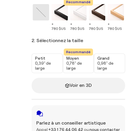
Recommandé
+
+
+
+
+
780 $US
780 $US
780 $US
780 $US
78
2. Sélectionnez la taille
Recommandé
Petit
Moyen
Grand
0,39" de
0,78" de
0,98" de
large
large
large
Voir en 3D
Parlez à un conseiller artistique
Appel
+33 1 76 44 06 42
ou
nous contacter