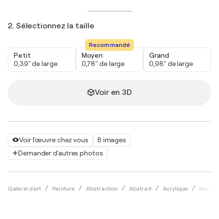
2. Sélectionnez la taille
Recommandé
Petit
Moyen
Grand
0,39" de large
0,78" de large
0,98" de large
Voir en 3D
Voir l'œuvre chez vous
8 images
Demander d'autres photos
Galerie d'art
Peinture
Abstraction
Abstrait
Acrylique
Javier