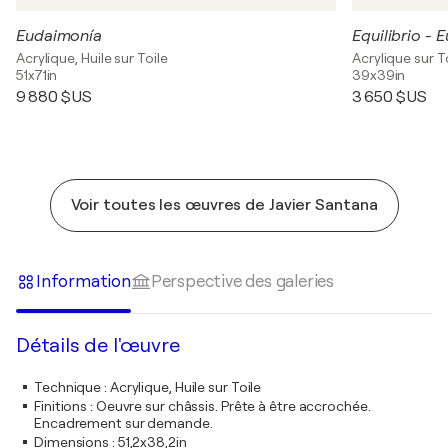
Eudaimonía
Equilibrio - 
Acrylique, Huile sur Toile
Acrylique sur T
51x71in
39x39in
9 880 $US
3 650 $US
Voir toutes les œuvres de Javier Santana
Information
Perspective des galeries
Détails de l'œuvre
Technique
:
Acrylique, Huile sur Toile
Finitions
:
Oeuvre sur châssis. Prête à être accrochée.
Encadrement sur demande.
Dimensions
:
51,2x38,2in