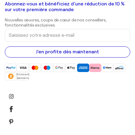
Mr. Brainwash
Galeries d'art en France
Abonnez-vous et bénéficiez d’une réduction de 10 %
Peintures de paysage
Shepard Fairey
Galeries d'art en Belgique
sur votre première commande
Estampes
Sculptures
Nouvelles œuvres, coups de cœur de nos conseillers,
Peintures acryliques
fonctionnalités exclusives.
Saisissez
votre
adresse
e-
mail
J'en profite dès maintenant
Virement
bancaire