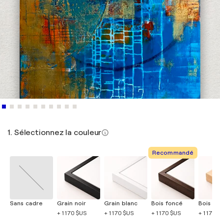
1. Sélectionnez la couleur
Recommandé
Sans cadre
Grain noir
Grain blanc
Bois foncé
Bois cla
+ 1 170 $US
+ 1 170 $US
+ 1 170 $US
+ 1 170 