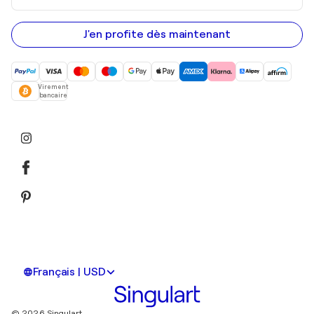
adresse
e-
mail
J'en profite dès maintenant
Virement
bancaire
Français | USD
© 2026 Singulart