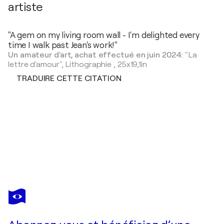
artiste
"A gem on my living room wall - I'm delighted every
time I walk past Jean's work!"
Un amateur d'art, achat effectué en juin 2024:
"La
lettre d'amour",
Lithographie
,
25x19,1in
TRADUIRE CETTE CITATION
JEAN COCTEAU
Le bal du comte d'Orgel, La discussion, Gravure originale
320 $US
Faire une offre
Acquérir