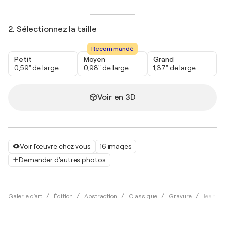
2. Sélectionnez la taille
Recommandé
Petit
Moyen
Grand
0,59" de large
0,98" de large
1,37" de large
Voir en 3D
Voir l'œuvre chez vous
16 images
Demander d'autres photos
Galerie d'art
Édition
Abstraction
Classique
Gravure
Jean Co