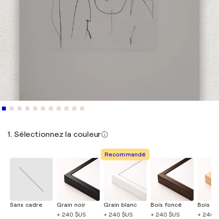
1. Sélectionnez la couleur
Recommandé
Sans cadre
Grain noir
Grain blanc
Bois foncé
Bois cla
+ 240 $US
+ 240 $US
+ 240 $US
+ 240 