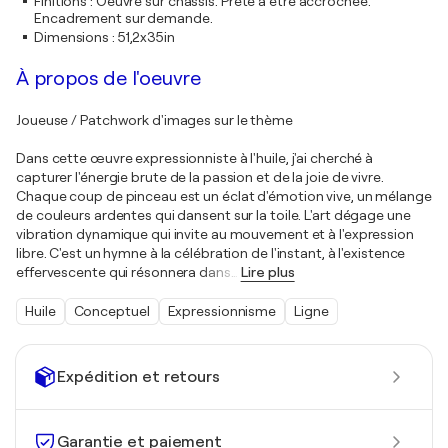
Finitions
:
Oeuvre sur châssis. Prête à être accrochée.
Encadrement sur demande.
Dimensions
:
51,2x35in
À propos de l'oeuvre
Joueuse / Patchwork d'images sur le thème
Dans cette œuvre expressionniste à l'huile, j'ai cherché à
capturer l'énergie brute de la passion et de la joie de vivre.
Chaque coup de pinceau est un éclat d'émotion vive, un mélange
de couleurs ardentes qui dansent sur la toile. L'art dégage une
vibration dynamique qui invite au mouvement et à l'expression
libre. C'est un hymne à la célébration de l'instant, à l'existence
effervescente qui résonnera dans
…
Lire plus
Huile
Conceptuel
Expressionnisme
Ligne
Expédition et retours
Garantie et paiement