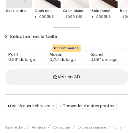
Sans cadre
Grain noir
Grain blanc
Bois foncé
Bois cla
+ 1 050 $US
+ 1 050 $US
+ 1 050 $US
+ 1 050
2. Sélectionnez la taille
Recommandé
Petit
Moyen
Grand
0,39" de large
0,78" de large
0,98" de large
Voir en 3D
Voir l'œuvre chez vous
Demander d'autres photos
Galerie d'art
Peinture
Conceptuel
Expressionnisme
Huile
Je