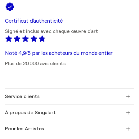
Certificat d'authenticité
Signé et inclus avec chaque œuvre d'art
Noté 4,9/5 par les acheteurs du monde entier
Plus de 20 000 avis clients
Service clients
Nous contacter
À propos de Singulart
Expédition
Politique de retour
A propos de nous
Témoignages de clients
Pour les Artistes
FAQ
Offrir une carte cadeau
Sociétés affiliées
Rejoignez notre programme commercial