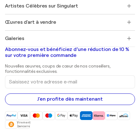
Rejoindre Singulart en tant qu'artiste
Nos artistes
Mon compte
Artistes Célèbres sur Singulart
Se connecter en tant qu'Artiste
Magazine Singulart
Protection acheteur
Emplois
+33 1 76 44 06 42
Henri Matisse
Découvrez une sélection d'art original
Œuvres d'art à vendre
Marc Chagall
Pablo Picasso
Tableaux à vendre
Salvador Dalí
Galeries
Tableaux abstraits à vendre
Banksy
Peintures à l'huile
Mr. Brainwash
Galeries d'art en France
Abonnez-vous et bénéficiez d’une réduction de 10 %
Peintures de paysage
Shepard Fairey
Galeries d'art en Belgique
sur votre première commande
Estampes
Sculptures
Nouvelles œuvres, coups de cœur de nos conseillers,
Peintures acryliques
fonctionnalités exclusives.
Saisissez
votre
adresse
e-
mail
J'en profite dès maintenant
Virement
bancaire