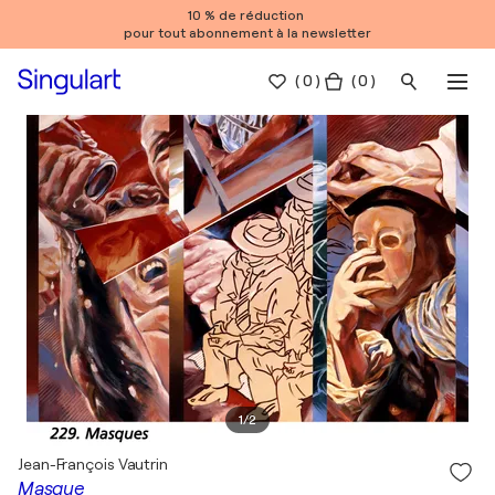
10 % de réduction
pour tout abonnement à la newsletter
(
0
)
( 0 )
1
/
2
Jean-François Vautrin
Masque