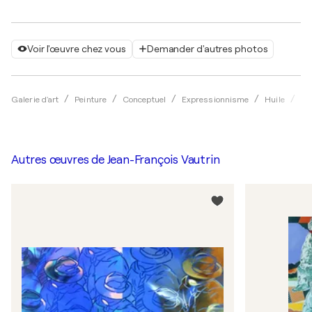
Voir l'œuvre chez vous
Demander d'autres photos
Galerie d'art
Peinture
Conceptuel
Expressionnisme
Huile
Je
Autres œuvres de
Jean-François Vautrin