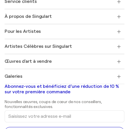
Service clients
Nous contacter
À propos de Singulart
Expédition
Politique de retour
A propos de nous
Témoignages de clients
Pour les Artistes
FAQ
Offrir une carte cadeau
Sociétés affiliées
Rejoignez notre programme commercial
Rejoindre Singulart en tant qu'artiste
Nos artistes
Mon compte
Artistes Célèbres sur Singulart
Se connecter en tant qu'Artiste
Magazine Singulart
Protection acheteur
Emplois
+33 1 76 44 06 42
Henri Matisse
Découvrez une sélection d'art original
Œuvres d'art à vendre
Marc Chagall
Pablo Picasso
Tableaux à vendre
Salvador Dalí
Galeries
Tableaux abstraits à vendre
Banksy
Peintures à l'huile
Mr. Brainwash
Galeries d'art en France
Abonnez-vous et bénéficiez d’une réduction de 10 %
Peintures de paysage
Shepard Fairey
Galeries d'art en Belgique
sur votre première commande
Estampes
Sculptures
Nouvelles œuvres, coups de cœur de nos conseillers,
Peintures acryliques
fonctionnalités exclusives.
Saisissez
votre
adresse
e-