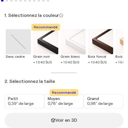
1. Sélectionnez la couleur
Recommandé
Sans cadre
Grain noir
Grain blanc
Bois foncé
Bois cla
+ 1 040 $US
+ 1 040 $US
+ 1 040 $US
+ 1 040
2. Sélectionnez la taille
Recommandé
Petit
Moyen
Grand
0,39" de large
0,78" de large
0,98" de large
Voir en 3D