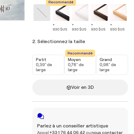
Recommandé
+
+
+
+
+
930 $US
930 $US
930 $US
930 $US
93
2. Sélectionnez la taille
Recommandé
Petit
Moyen
Grand
0,39" de
0,78" de
0,98" de
large
large
large
Voir en 3D
Parlez à un conseiller artistique
Appel
+33 1 76 44 06 42
ou
nous contacter