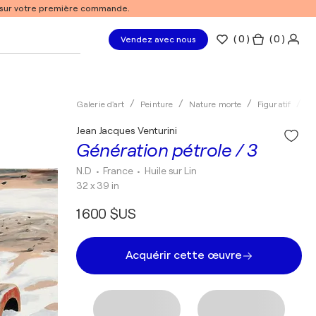
% sur votre première commande.
(
0
)
( 0 )
Vendez avec nous
Galerie d'art
Peinture
Nature morte
Figuratif
Hu
Jean Jacques Venturini
Génération pétrole / 3
N.D
• France
•
Huile sur Lin
32 x 39 in
1 600 $US
Acquérir cette œuvre