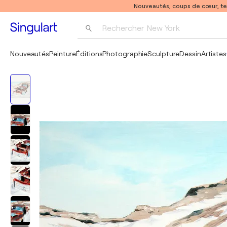
Nouveautés, coups de cœur, t
Rechercher 
New York
Photographie
Nouveautés
Peinture
Éditions
Photographie
Sculpture
Dessin
Artistes
Pop Art
Pablo Picasso