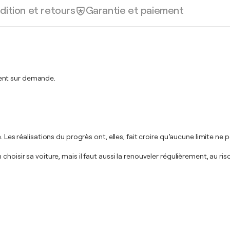
dition et retours
Garantie et paiement
ment sur demande.
. Les réalisations du progrès ont, elles, fait croire qu’aucune limite n
hoisir sa voiture, mais il faut aussi la renouveler régulièrement, au ri