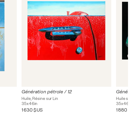
Génération pétrole / 12
Générati
Huile, Résine sur Lin
Huile sur 
35x46in
35x46in
1 630 $US
1 880 $