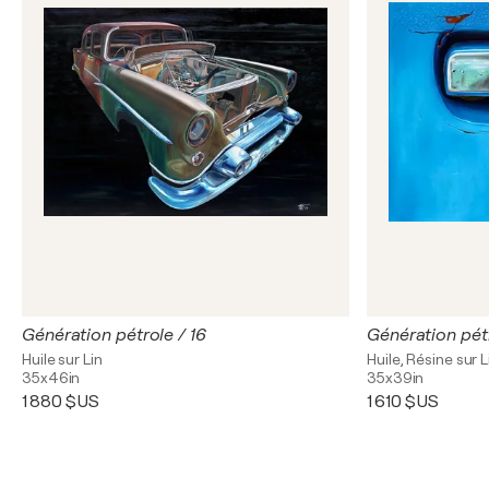
Génération pétrole / 16
Génération pétr
Huile sur Lin
Huile, Résine sur L
35x46in
35x39in
1 880 $US
1 610 $US