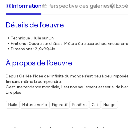
Information
Perspective des galeries
Expé
Détails de l'œuvre
Technique
:
Huile sur Lin
Finitions
:
Oeuvre sur châssis. Prête à être accrochée. Encadre
Dimensions
:
31,9x39,4in
À propos de l'oeuvre
Depuis Galilée, l’idée de l’infinité du monde s’est peu à peu imposée
fini sans même le comprendre.
C'est une tendance mondiale, il est non seulement essentiel de bien c
Lire plus
Huile
Nature morte
Figuratif
Fenêtre
Ciel
Nuage