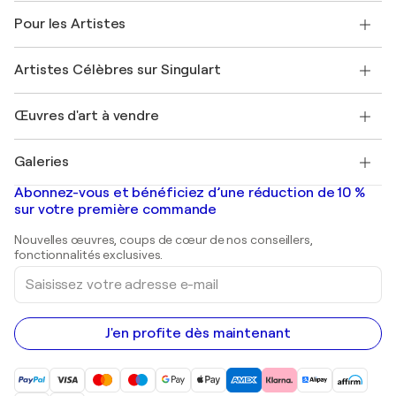
A propos de nous
Témoignages de clients
Pour les Artistes
FAQ
Offrir une carte cadeau
Sociétés affiliées
Rejoignez notre programme commercial
Rejoindre Singulart en tant qu'artiste
Nos artistes
Mon compte
Artistes Célèbres sur Singulart
Se connecter en tant qu'Artiste
Magazine Singulart
Protection acheteur
Emplois
+33 1 76 44 06 42
Henri Matisse
Découvrez une sélection d'art original
Œuvres d'art à vendre
Marc Chagall
Pablo Picasso
Tableaux à vendre
Salvador Dalí
Galeries
Tableaux abstraits à vendre
Banksy
Peintures à l'huile
Mr. Brainwash
Galeries d'art en France
Abonnez-vous et bénéficiez d’une réduction de 10 %
Peintures de paysage
Shepard Fairey
Galeries d'art en Belgique
sur votre première commande
Estampes
Sculptures
Nouvelles œuvres, coups de cœur de nos conseillers,
Peintures acryliques
fonctionnalités exclusives.
Saisissez
votre
adresse
e-
mail
J'en profite dès maintenant