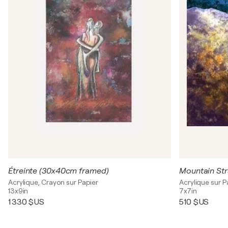
Étreinte (30x40cm framed)
Mountain Str
Acrylique, Crayon sur Papier
Acrylique sur P
13x9in
7x7in
1 330 $US
510 $US