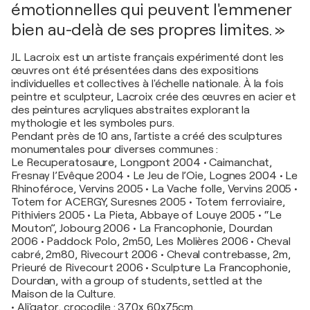
émotionnelles qui peuvent l'emmener
bien au-delà de ses propres limites. »
JL Lacroix est un artiste français expérimenté dont les
œuvres ont été présentées dans des expositions
individuelles et collectives à l'échelle nationale. À la fois
peintre et sculpteur, Lacroix crée des œuvres en acier et
des peintures acryliques abstraites explorant la
mythologie et les symboles purs.
Pendant près de 10 ans, l'artiste a créé des sculptures
monumentales pour diverses communes :
Le Recuperatosaure, Longpont 2004 • Caimanchat,
Fresnay l’Evêque 2004 • Le Jeu de l’Oie, Lognes 2004 • Le
Rhinoféroce, Vervins 2005 • La Vache folle, Vervins 2005 •
Totem for ACERGY, Suresnes 2005 • Totem ferroviaire,
Pithiviers 2005 • La Pieta, Abbaye of Louye 2005 • “Le
Mouton”, Jobourg 2006 • La Francophonie, Dourdan
2006 • Paddock Polo, 2m50, Les Molières 2006 • Cheval
cabré, 2m80, Rivecourt 2006 • Cheval contrebasse, 2m,
Prieuré de Rivecourt 2006 • Sculpture La Francophonie,
Dourdan, with a group of students, settled at the
Maison de la Culture.
• Ali'gator, crocodile : 370x 60x75cm.