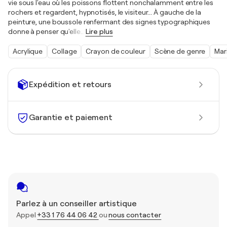
vie sous l'eau où les poissons flottent nonchalamment entre les
rochers et regardent, hypnotisés, le visiteur... À gauche de la
peinture, une boussole renfermant des signes typographiques
donne à penser qu'elle
…
Lire plus
Acrylique
Collage
Crayon de couleur
Scène de genre
Mar
Expédition et retours
Garantie et paiement
Parlez à un conseiller artistique
Appel
+33 1 76 44 06 42
ou
nous contacter