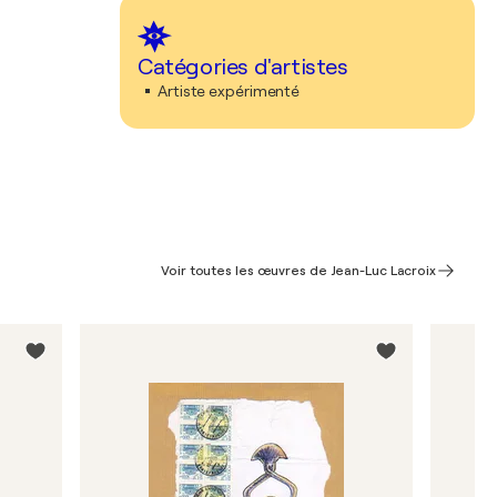
Catégories d'artistes
Artiste expérimenté
Voir toutes les œuvres de Jean-Luc Lacroix