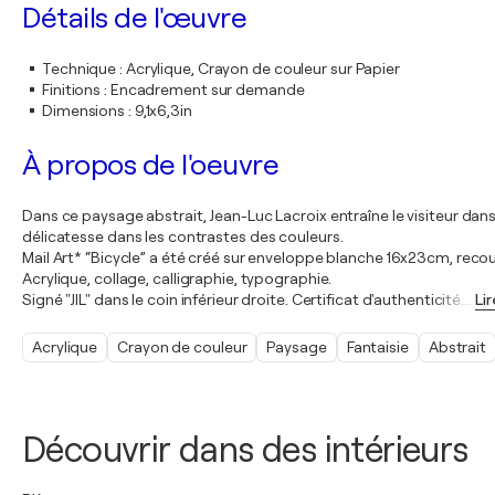
Détails de l'œuvre
Technique
:
Acrylique, Crayon de couleur sur Papier
Finitions
:
Encadrement sur demande
Dimensions
:
9,1x6,3in
À propos de l'oeuvre
Dans ce paysage abstrait, Jean-Luc Lacroix entraîne le visiteur d
délicatesse dans les contrastes des couleurs.
Mail Art* “Bicycle” a été créé sur enveloppe blanche 16x23cm, recou
Acrylique, collage, calligraphie, typographie.
Signé "JlL" dans le coin inférieur droite. Certificat d'authenticité.
…
Lir
Acrylique
Crayon de couleur
Paysage
Fantaisie
Abstrait
Découvrir dans des intérieurs