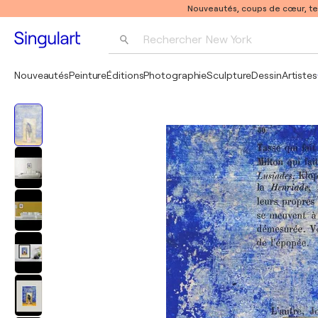
Nouveautés, coups de cœur, t
Rechercher 
New York
Photographie
Nouveautés
Peinture
Éditions
Photographie
Sculpture
Dessin
Artistes
Pop Art
Pablo Picasso