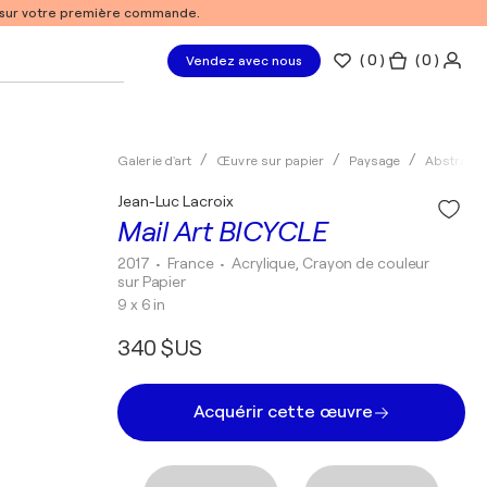
% sur votre première commande.
(
0
)
( 0 )
Vendez avec nous
Galerie d'art
Œuvre sur papier
Paysage
Abstrait
Jean-Luc Lacroix
Mail Art BICYCLE
2017
• France
•
Acrylique, Crayon de couleur
sur Papier
9 x 6 in
340 $US
Acquérir cette œuvre