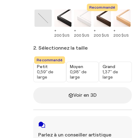
Recommandé
+
+
+
+
+
200 $US
200 $US
200 $US
200 $US
20
2. Sélectionnez la taille
Recommandé
Petit
Moyen
Grand
0,59" de
0,98" de
1,37" de
large
large
large
Voir en 3D
Parlez à un conseiller artistique