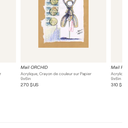
Mail ORCHID
Mail FI
r
Acrylique, Crayon de couleur sur Papier
Acrylique
9x6in
9x6in
270 $US
310 $US