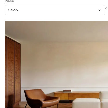
Pièce
O
Salon