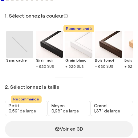
1. Sélectionnez la couleur
Recommandé
Sans cadre
Grain noir
Grain blanc
Bois foncé
Bois cla
+ 620 $US
+ 620 $US
+ 620 $US
+ 620 
2. Sélectionnez la taille
Recommandé
Petit
Moyen
Grand
0,59" de large
0,98" de large
1,37" de large
Voir en 3D