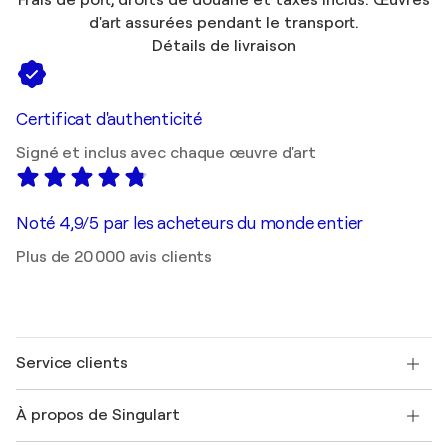
Frais de port, droits de douane et taxes inclus. Œuvres
d'art assurées pendant le transport.
Détails de livraison
Certificat d'authenticité
Signé et inclus avec chaque œuvre d'art
Noté 4,9/5 par les acheteurs du monde entier
Plus de 20 000 avis clients
Service clients
Nous contacter
À propos de Singulart
Expédition
Politique de retour