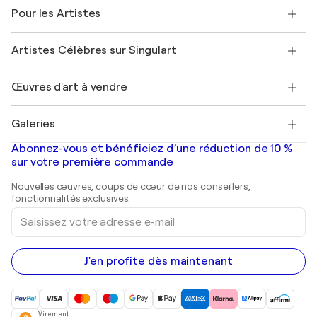
A propos de nous
Témoignages de clients
Pour les Artistes
FAQ
Offrir une carte cadeau
Sociétés affiliées
Rejoignez notre programme commercial
Rejoindre Singulart en tant qu'artiste
Nos artistes
Mon compte
Artistes Célèbres sur Singulart
Se connecter en tant qu'Artiste
Magazine Singulart
Protection acheteur
Emplois
+33 1 76 44 06 42
Henri Matisse
Découvrez une sélection d'art original
Œuvres d'art à vendre
Marc Chagall
Pablo Picasso
Tableaux à vendre
Salvador Dalí
Galeries
Tableaux abstraits à vendre
Banksy
Peintures à l'huile
Mr. Brainwash
Galeries d'art en France
Abonnez-vous et bénéficiez d’une réduction de 10 %
Peintures de paysage
Shepard Fairey
Galeries d'art en Belgique
sur votre première commande
Estampes
Sculptures
Nouvelles œuvres, coups de cœur de nos conseillers,
Peintures acryliques
fonctionnalités exclusives.
Saisissez
votre
adresse
e-
mail
J'en profite dès maintenant
Virement