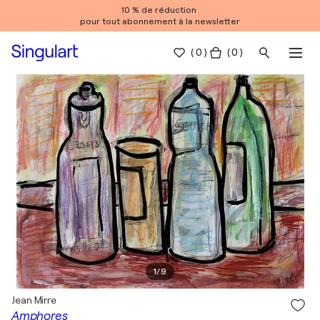
10 % de réduction
pour tout abonnement à la newsletter
(
0
)
( 0 )
1
/
9
Jean Mirre
Amphores