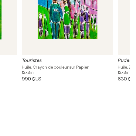
Touristes
Pudeur
Huile, Crayon de couleur sur Papier
Huile, En
12x8in
12x8in
990 $US
630 $U