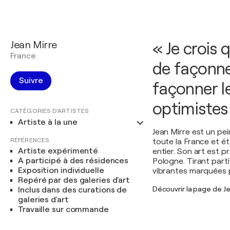
Jean Mirre
« Je crois
France
de façonne
Suivre
façonner l
optimistes 
CATÉGORIES D'ARTISTES
Artiste à la une
Jean Mirre est un pe
RÉFÉRENCES
toute la France et é
Artiste expérimenté
entier. Son art est p
A participé à des résidences
Pologne. Tirant parti
Exposition individuelle
vibrantes marquées pa
Repéré par des galeries d'art
Découvrir la page de Je
Inclus dans des curations de
galeries d'art
Travaille sur commande