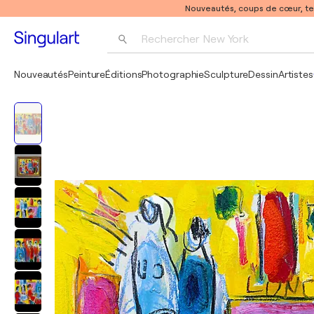
Nouveautés, coups de cœur, t
Rechercher 
New York
Photographie
Nouveautés
Peinture
Éditions
Photographie
Sculpture
Dessin
Artistes
Pop Art
Pablo Picasso