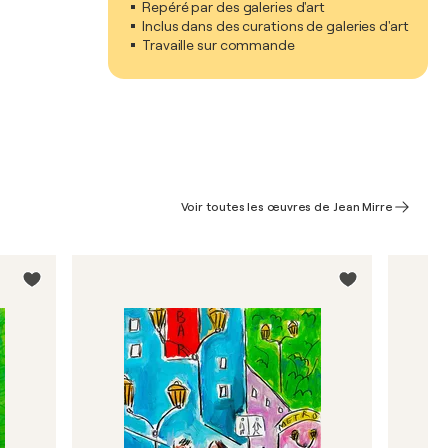
Repéré par des galeries d'art
Inclus dans des curations de galeries d'art
Travaille sur commande
Voir toutes les œuvres de Jean Mirre