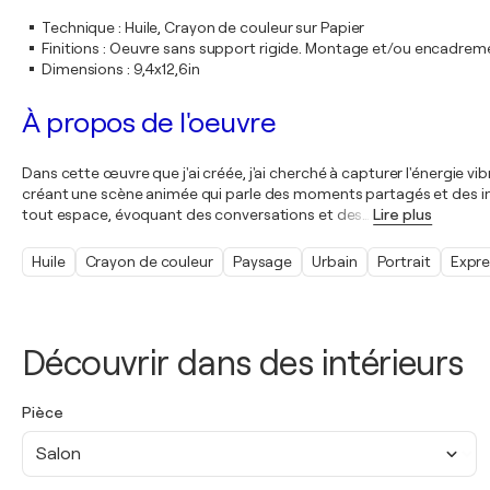
Technique
:
Huile, Crayon de couleur sur Papier
Finitions
:
Oeuvre sans support rigide. Montage et/ou encadrem
Dimensions
:
9,4x12,6in
À propos de l'oeuvre
Dans cette œuvre que j'ai créée, j'ai cherché à capturer l'énergie vi
créant une scène animée qui parle des moments partagés et des int
tout espace, évoquant des conversations et des
…
Lire plus
Huile
Crayon de couleur
Paysage
Urbain
Portrait
Expre
Découvrir dans des intérieurs
Pièce
Salon