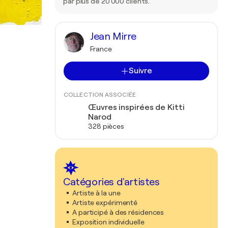
par plus de 20 000 clients.
Jean Mirre
France
Suivre
COLLECTION ASSOCIÉE
Œuvres inspirées de Kitti
Narod
328 pièces
Catégories d'artistes
Artiste à la une
Artiste expérimenté
A participé à des résidences
Exposition individuelle