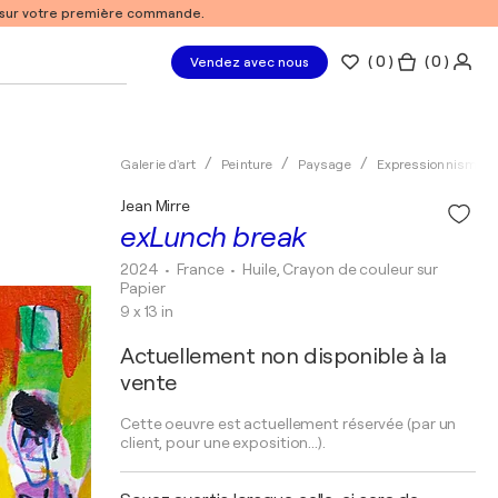
% sur votre première commande.
(
0
)
( 0 )
Vendez avec nous
Galerie d'art
Peinture
Paysage
Expressionnisme
Jean Mirre
exLunch break
2024
• France
•
Huile, Crayon de couleur sur
Papier
9 x 13 in
Actuellement non disponible à la
vente
Cette oeuvre est actuellement réservée (par un
client, pour une exposition...).