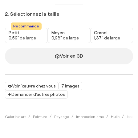
2. Sélectionnez la taille
Recommandé
Petit
Moyen
Grand
0,59" de large
0,98" de large
1,37" de large
Voir en 3D
Voir l'œuvre chez vous
7 images
Demander d'autres photos
Galerie d'art
Peinture
Paysage
Impressionisme
Huile
Jean M