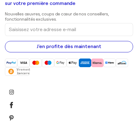
Shepard Fairey
Galeries d'art en Belgique
sur votre première commande
Estampes
Sculptures
Nouvelles œuvres, coups de cœur de nos conseillers,
Peintures acryliques
fonctionnalités exclusives.
Saisissez
votre
adresse
e-
mail
J'en profite dès maintenant
Virement
bancaire