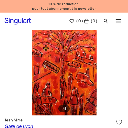
10 % de réduction
pour tout abonnement à la newsletter
(
0
)
( 0 )
1
/
8
Jean Mirre
Gare de Lyon