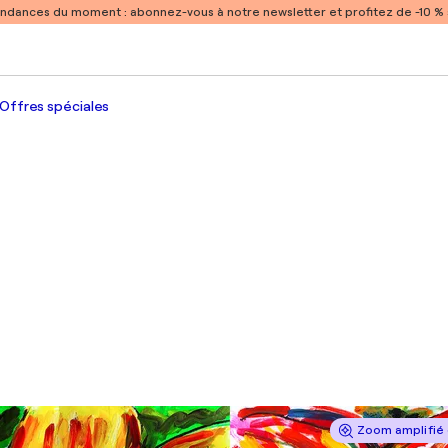
endances du moment :
abonnez-vous à notre newsletter et profitez de -10 
Offres spéciales
Zoom amplifié 