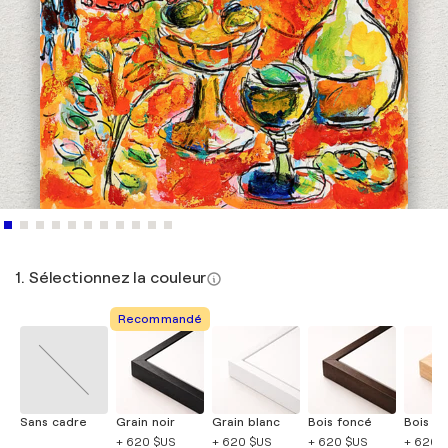
1. Sélectionnez la couleur
Recommandé
Sans cadre
Grain noir
Grain blanc
Bois foncé
Bois cla
+ 620 $US
+ 620 $US
+ 620 $US
+ 620 