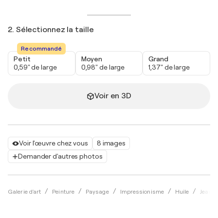
2. Sélectionnez la taille
Recommandé
Petit
Moyen
Grand
0,59" de large
0,98" de large
1,37" de large
Voir en 3D
Voir l'œuvre chez vous
8 images
Demander d'autres photos
Galerie d'art
Peinture
Paysage
Impressionisme
Huile
Jean M