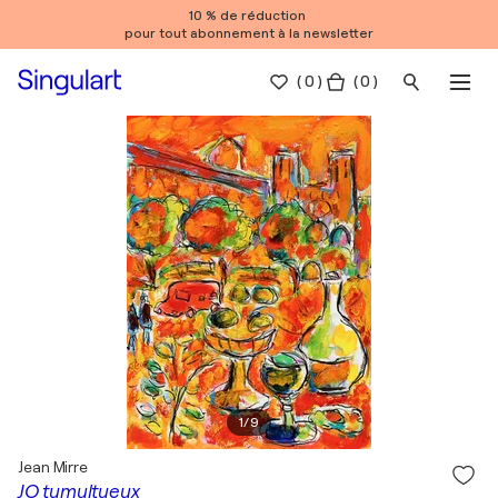
10 % de réduction
pour tout abonnement à la newsletter
(
0
)
( 0 )
1
/
9
Jean Mirre
JO tumultueux