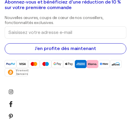
Galeries d'art en France
Abonnez-vous et bénéficiez d’une réduction de 10 %
Peintures de paysage
Shepard Fairey
Galeries d'art en Belgique
sur votre première commande
Estampes
Sculptures
Nouvelles œuvres, coups de cœur de nos conseillers,
Peintures acryliques
fonctionnalités exclusives.
Saisissez
votre
adresse
e-
mail
J'en profite dès maintenant
Virement
bancaire