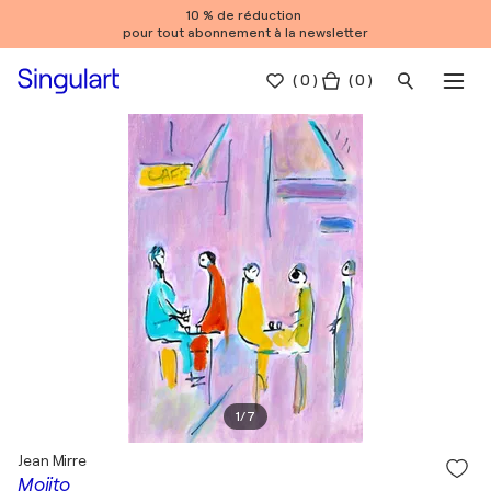
10 % de réduction
pour tout abonnement à la newsletter
(
0
)
( 0 )
1
/
7
Jean Mirre
Mojito