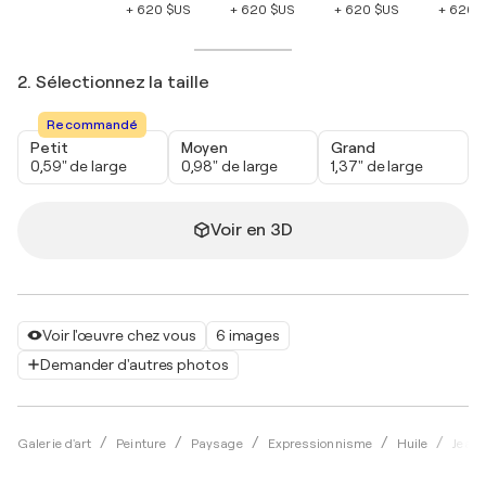
+ 620 $US
+ 620 $US
+ 620 $US
+ 620 
2. Sélectionnez la taille
Recommandé
Petit
Moyen
Grand
0,59" de large
0,98" de large
1,37" de large
Voir en 3D
Voir l'œuvre chez vous
6 images
Demander d'autres photos
Galerie d'art
Peinture
Paysage
Expressionnisme
Huile
Jean 