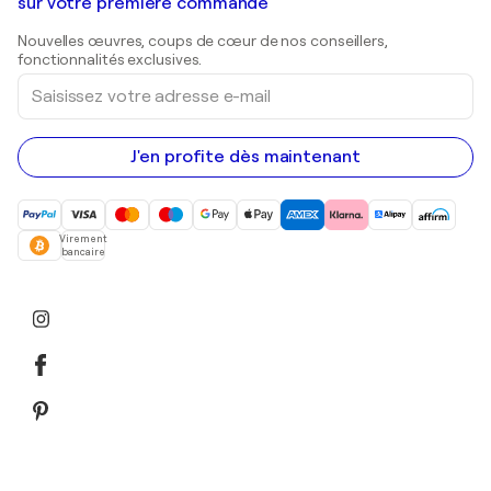
Galeries d'art en Belgique
sur votre première commande
Estampes
Sculptures
Nouvelles œuvres, coups de cœur de nos conseillers,
Peintures acryliques
fonctionnalités exclusives.
Saisissez
votre
adresse
e-
mail
J'en profite dès maintenant
Virement
bancaire