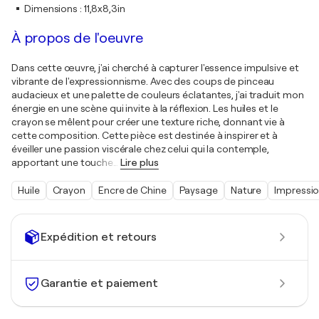
Dimensions
:
11,8x8,3in
À propos de l'oeuvre
Dans cette œuvre, j'ai cherché à capturer l'essence impulsive et
vibrante de l'expressionnisme. Avec des coups de pinceau
audacieux et une palette de couleurs éclatantes, j'ai traduit mon
énergie en une scène qui invite à la réflexion. Les huiles et le
crayon se mêlent pour créer une texture riche, donnant vie à
cette composition. Cette pièce est destinée à inspirer et à
éveiller une passion viscérale chez celui qui la contemple,
apportant une touche
…
Lire plus
Huile
Crayon
Encre de Chine
Paysage
Nature
Impressi
Expédition et retours
Garantie et paiement