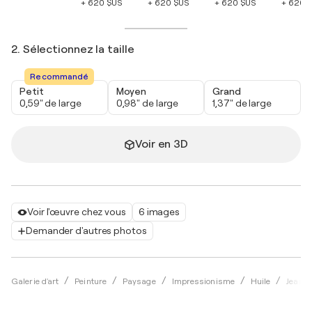
+ 620 $US
+ 620 $US
+ 620 $US
+ 620 
2. Sélectionnez la taille
Recommandé
Petit
Moyen
Grand
0,59" de large
0,98" de large
1,37" de large
Voir en 3D
Voir l'œuvre chez vous
6 images
Demander d'autres photos
Galerie d'art
Peinture
Paysage
Impressionisme
Huile
Jean M