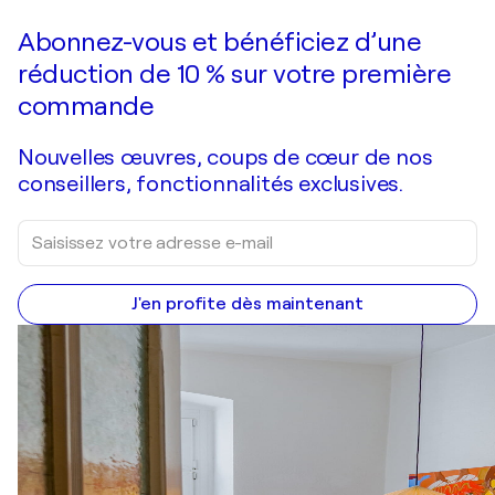
Faire une offre
Acquérir
Abonnez-vous et bénéficiez d’une
réduction de 10 % sur votre première
commande
Nouvelles œuvres, coups de cœur de nos
conseillers, fonctionnalités exclusives.
J'en profite dès maintenant