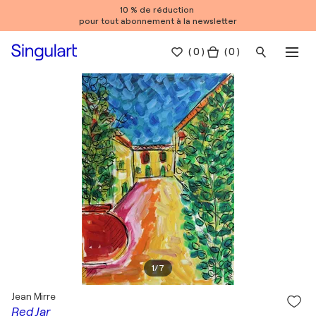
10 % de réduction
pour tout abonnement à la newsletter
(
0
)
( 0 )
1
/
7
Jean Mirre
Red Jar