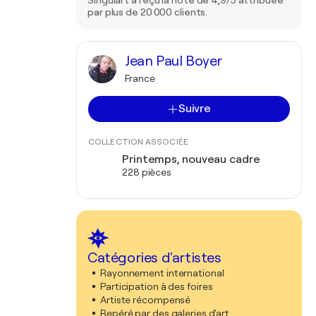
Singulart a reçu la note de 4,9/5 attribuée
par plus de 20 000 clients.
Jean Paul Boyer
France
Suivre
COLLECTION ASSOCIÉE
Printemps, nouveau cadre
228 pièces
Catégories d'artistes
Rayonnement international
Participation à des foires
Artiste récompensé
Repéré par des galeries d'art