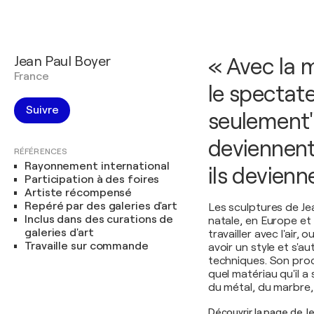
Jean Paul Boyer
« Avec la 
France
le spectate
Suivre
seulement" 
deviennent 
RÉFÉRENCES
Rayonnement international
ils devienn
Participation à des foires
Artiste récompensé
Repéré par des galeries d'art
Les sculptures de J
Inclus dans des curations de
natale, en Europe e
galeries d'art
travailler avec l'air, 
Travaille sur commande
avoir un style et s'a
techniques. Son pro
quel matériau qu'il a
du métal, du marbre,
Découvrir la page de J