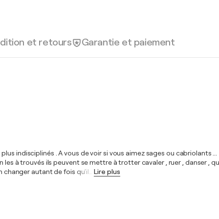
dition et retours
Garantie et paiement
s indisciplinés . A vous de voir si vous aimez sages ou cabriolants ...
les à trouvés ils peuvent se mettre à trotter cavaler , ruer , danser , q
n changer autant de fois qu'il
…
Lire plus