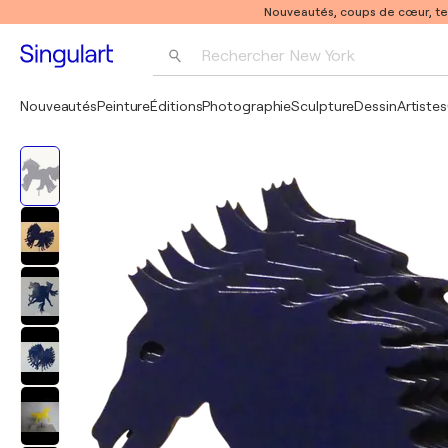
Nouveautés, coups de cœur, t
Rechercher 
New York
Photographie
Nouveautés
Peinture
Éditions
Photographie
Sculpture
Dessin
Artistes
Pop Art
Pablo Picasso