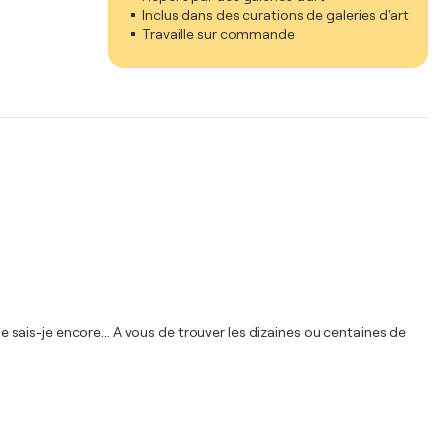
Inclus dans des curations de galeries d'art
Travaille sur commande
ue sais-je encore... A vous de trouver les dizaines ou centaines de