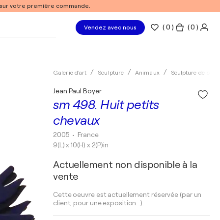
% sur votre première commande.
(
0
)
( 0 )
Vendez avec nous
Galerie d'art
Sculpture
Animaux
Sculpture de plai
Jean Paul Boyer
sm 498. Huit petits
chevaux
2005
• France
9(L) x 10(H) x 2(P)in
Actuellement non disponible à la
vente
Cette oeuvre est actuellement réservée (par un
client, pour une exposition...).