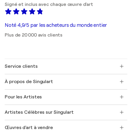
Signé et inclus avec chaque œuvre d'art
Noté 4,9/5 par les acheteurs du monde entier
Plus de 20 000 avis clients
Service clients
Nous contacter
À propos de Singulart
Expédition
Politique de retour
A propos de nous
Témoignages de clients
Pour les Artistes
FAQ
Offrir une carte cadeau
Sociétés affiliées
Rejoignez notre programme commercial
Rejoindre Singulart en tant qu'artiste
Nos artistes
Mon compte
Artistes Célèbres sur Singulart
Se connecter en tant qu'Artiste
Magazine Singulart
Protection acheteur
Emplois
+33 1 76 44 06 42
Henri Matisse
Découvrez une sélection d'art original
Œuvres d'art à vendre
Marc Chagall