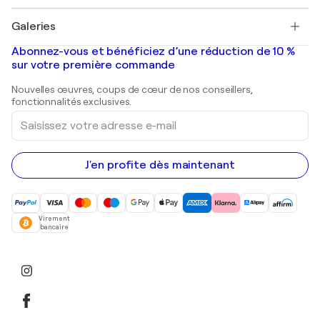
Pablo Picasso
Tableaux à vendre
Salvador Dalí
Galeries
Tableaux abstraits à vendre
Banksy
Peintures à l'huile
Mr. Brainwash
Galeries d'art en France
Abonnez-vous et bénéficiez d’une réduction de 10 %
Peintures de paysage
Shepard Fairey
Galeries d'art en Belgique
sur votre première commande
Estampes
Sculptures
Nouvelles œuvres, coups de cœur de nos conseillers,
Peintures acryliques
fonctionnalités exclusives.
Saisissez
votre
adresse
e-
mail
J'en profite dès maintenant
Virement
bancaire