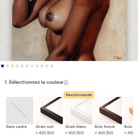
1. Sélectionnez la couleur
Recommandé
Sans cadre
Grain noir
Grain blanc
Bois foncé
Bois cla
+ 400 $US
+ 400 $US
+ 400 $US
+ 400 