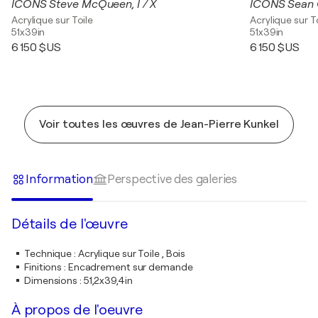
ICONS Steve McQueen, I / X
ICONS Sean C
Acrylique sur Toile
Acrylique sur T
51x39in
51x39in
6 150 $US
6 150 $US
Voir toutes les œuvres de Jean-Pierre Kunkel
Information
Perspective des galeries
Détails de l'œuvre
Technique
:
Acrylique sur Toile , Bois
Finitions
:
Encadrement sur demande
Dimensions
:
51,2x39,4in
À propos de l'oeuvre