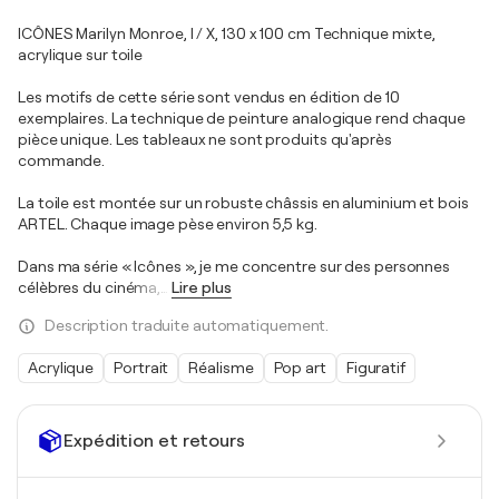
ICÔNES Marilyn Monroe, I / X, 130 x 100 cm Technique mixte,
acrylique sur toile
Les motifs de cette série sont vendus en édition de 10
exemplaires. La technique de peinture analogique rend chaque
pièce unique. Les tableaux ne sont produits qu'après
commande.
La toile est montée sur un robuste châssis en aluminium et bois
ARTEL. Chaque image pèse environ 5,5 kg.
Dans ma série « Icônes », je me concentre sur des personnes
célèbres du cinéma,
…
Lire plus
Description traduite automatiquement.
Acrylique
Portrait
Réalisme
Pop art
Figuratif
Expédition et retours