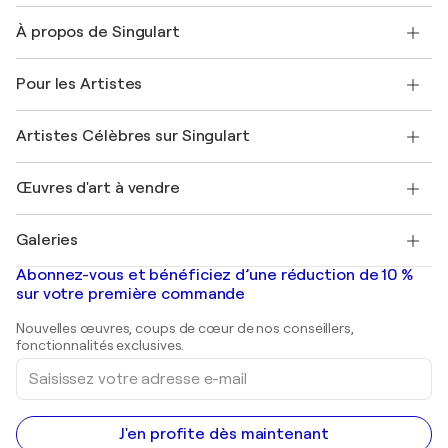
Nous contacter
À propos de Singulart
Expédition
Politique de retour
A propos de nous
Témoignages de clients
Pour les Artistes
FAQ
Offrir une carte cadeau
Sociétés affiliées
Rejoignez notre programme commercial
Rejoindre Singulart en tant qu'artiste
Nos artistes
Mon compte
Artistes Célèbres sur Singulart
Se connecter en tant qu'Artiste
Magazine Singulart
Protection acheteur
Emplois
+33 1 76 44 06 42
Henri Matisse
Découvrez une sélection d'art original
Œuvres d'art à vendre
Marc Chagall
Pablo Picasso
Tableaux à vendre
Salvador Dalí
Galeries
Tableaux abstraits à vendre
Banksy
Peintures à l'huile
Mr. Brainwash
Galeries d'art en France
Abonnez-vous et bénéficiez d’une réduction de 10 %
Peintures de paysage
Shepard Fairey
Galeries d'art en Belgique
sur votre première commande
Estampes
Sculptures
Nouvelles œuvres, coups de cœur de nos conseillers,
Peintures acryliques
fonctionnalités exclusives.
Saisissez
votre
adresse
e-
mail
J'en profite dès maintenant