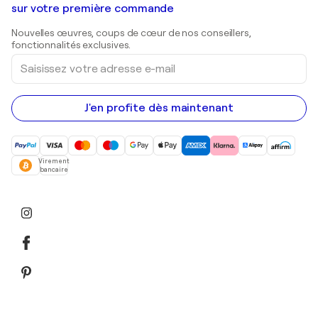
Shepard Fairey
Galeries d'art en Belgique
sur votre première commande
Estampes
Sculptures
Nouvelles œuvres, coups de cœur de nos conseillers,
Peintures acryliques
fonctionnalités exclusives.
Saisissez
votre
adresse
e-
mail
J'en profite dès maintenant
Virement
bancaire