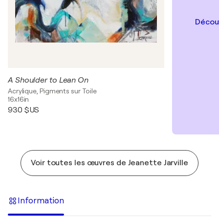
Découv
A Shoulder to Lean On
Acrylique, Pigments sur Toile
16x16in
930 $US
Voir toutes les œuvres de Jeanette Jarville
Information