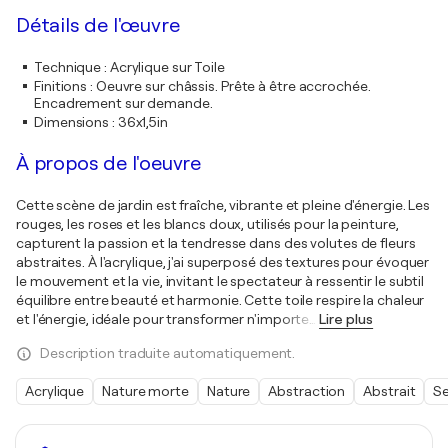
Détails de l'œuvre
Technique
:
Acrylique sur Toile
Finitions
:
Oeuvre sur châssis. Prête à être accrochée.
Encadrement sur demande.
Dimensions
:
36x1,5in
À propos de l'oeuvre
Cette scène de jardin est fraîche, vibrante et pleine d'énergie. Les
rouges, les roses et les blancs doux, utilisés pour la peinture,
capturent la passion et la tendresse dans des volutes de fleurs
abstraites. À l'acrylique, j'ai superposé des textures pour évoquer
le mouvement et la vie, invitant le spectateur à ressentir le subtil
équilibre entre beauté et harmonie. Cette toile respire la chaleur
et l'énergie, idéale pour transformer n'importe
…
Lire plus
Description traduite automatiquement.
Acrylique
Nature morte
Nature
Abstraction
Abstrait
Se