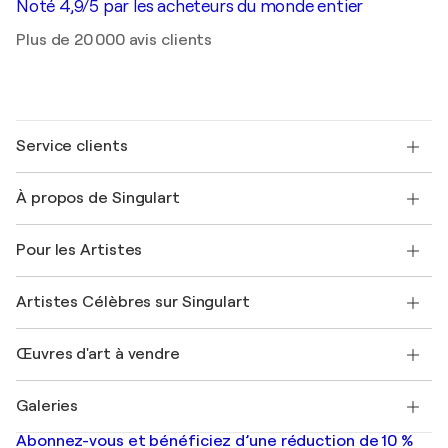
Noté 4,9/5 par les acheteurs du monde entier
Plus de 20 000 avis clients
Service clients
Nous contacter
À propos de Singulart
Expédition
Politique de retour
A propos de nous
Témoignages de clients
Pour les Artistes
FAQ
Offrir une carte cadeau
Sociétés affiliées
Rejoignez notre programme commercial
Rejoindre Singulart en tant qu'artiste
Nos artistes
Mon compte
Artistes Célèbres sur Singulart
Se connecter en tant qu'Artiste
Magazine Singulart
Protection acheteur
Emplois
+33 1 76 44 06 42
Henri Matisse
Découvrez une sélection d'art original
Œuvres d'art à vendre
Marc Chagall
Pablo Picasso
Tableaux à vendre
Salvador Dalí
Galeries
Tableaux abstraits à vendre
Banksy
Peintures à l'huile
Mr. Brainwash
Galeries d'art en France
Abonnez-vous et bénéficiez d’une réduction de 10 %
Peintures de paysage