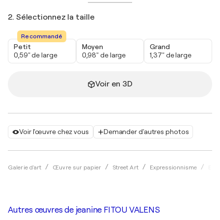
2. Sélectionnez la taille
Recommandé
Petit
Moyen
Grand
0,59" de large
0,98" de large
1,37" de large
Voir en 3D
Voir l'œuvre chez vous
Demander d'autres photos
Galerie d'art
Œuvre sur papier
Street Art
Expressionnisme
Encr
Autres œuvres de
jeanine FITOU VALENS