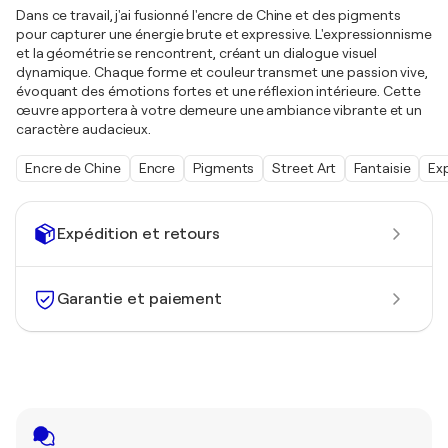
Dans ce travail, j'ai fusionné l'encre de Chine et des pigments
pour capturer une énergie brute et expressive. L'expressionnisme
et la géométrie se rencontrent, créant un dialogue visuel
dynamique. Chaque forme et couleur transmet une passion vive,
évoquant des émotions fortes et une réflexion intérieure. Cette
œuvre apportera à votre demeure une ambiance vibrante et un
caractère audacieux.
Encre de Chine
Encre
Pigments
Street Art
Fantaisie
Ex
Expédition et retours
Garantie et paiement