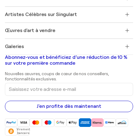
Offrir une carte cadeau
Sociétés affiliées
Rejoignez notre programme commercial
Rejoindre Singulart en tant qu'artiste
Nos artistes
Mon compte
Artistes Célèbres sur Singulart
Se connecter en tant qu'Artiste
Magazine Singulart
Protection acheteur
Emplois
+33 1 76 44 06 42
Henri Matisse
Découvrez une sélection d'art original
Œuvres d'art à vendre
Marc Chagall
Pablo Picasso
Tableaux à vendre
Salvador Dalí
Galeries
Tableaux abstraits à vendre
Banksy
Peintures à l'huile
Mr. Brainwash
Galeries d'art en France
Abonnez-vous et bénéficiez d’une réduction de 10 %
Peintures de paysage
Shepard Fairey
Galeries d'art en Belgique
sur votre première commande
Estampes
Sculptures
Nouvelles œuvres, coups de cœur de nos conseillers,
Peintures acryliques
fonctionnalités exclusives.
Saisissez
votre
adresse
e-
mail
J'en profite dès maintenant
Virement
bancaire