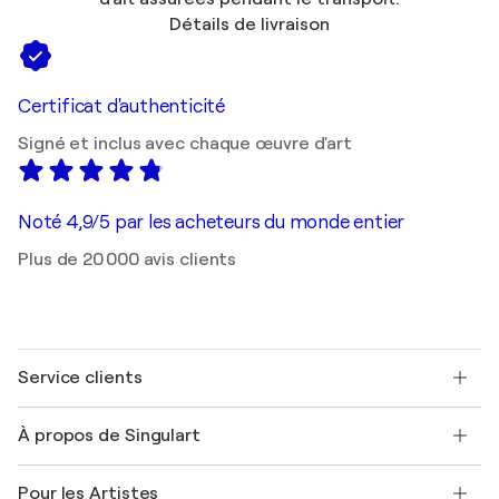
Détails de livraison
Certificat d'authenticité
Signé et inclus avec chaque œuvre d'art
Noté 4,9/5 par les acheteurs du monde entier
Plus de 20 000 avis clients
Service clients
Nous contacter
À propos de Singulart
Expédition
Politique de retour
A propos de nous
Témoignages de clients
Pour les Artistes
FAQ