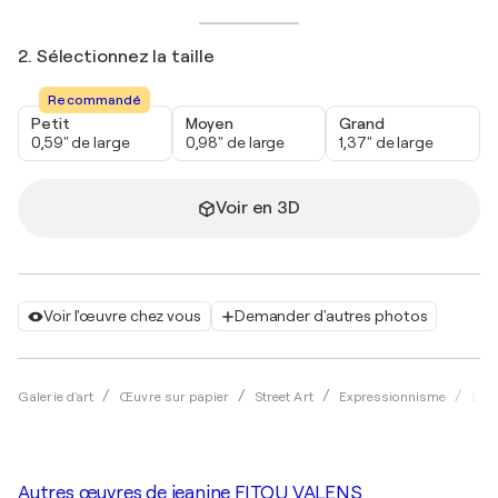
2. Sélectionnez la taille
Recommandé
Petit
Moyen
Grand
0,59" de large
0,98" de large
1,37" de large
Voir en 3D
Voir l'œuvre chez vous
Demander d'autres photos
Galerie d'art
Œuvre sur papier
Street Art
Expressionnisme
Encr
Autres œuvres de
jeanine FITOU VALENS