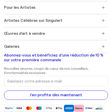
A propos de nous
Témoignages de clients
Pour les Artistes
FAQ
Offrir une carte cadeau
Sociétés affiliées
Rejoignez notre programme commercial
Rejoindre Singulart en tant qu'artiste
Nos artistes
Mon compte
Artistes Célèbres sur Singulart
Se connecter en tant qu'Artiste
Magazine Singulart
Protection acheteur
Emplois
+33 1 76 44 06 42
Henri Matisse
Découvrez une sélection d'art original
Œuvres d'art à vendre
Marc Chagall
Pablo Picasso
Tableaux à vendre
Salvador Dalí
Galeries
Tableaux abstraits à vendre
Banksy
Peintures à l'huile
Mr. Brainwash
Galeries d'art en France
Abonnez-vous et bénéficiez d’une réduction de 10 %
Peintures de paysage
Shepard Fairey
Galeries d'art en Belgique
sur votre première commande
Estampes
Sculptures
Nouvelles œuvres, coups de cœur de nos conseillers,
Peintures acryliques
fonctionnalités exclusives.
Saisissez
votre
adresse
e-
mail
J'en profite dès maintenant