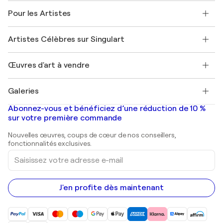
A propos de nous
Témoignages de clients
Pour les Artistes
FAQ
Offrir une carte cadeau
Sociétés affiliées
Rejoignez notre programme commercial
Rejoindre Singulart en tant qu'artiste
Nos artistes
Mon compte
Artistes Célèbres sur Singulart
Se connecter en tant qu'Artiste
Magazine Singulart
Protection acheteur
Emplois
+33 1 76 44 06 42
Henri Matisse
Découvrez une sélection d'art original
Œuvres d'art à vendre
Marc Chagall
Pablo Picasso
Tableaux à vendre
Salvador Dalí
Galeries
Tableaux abstraits à vendre
Banksy
Peintures à l'huile
Mr. Brainwash
Galeries d'art en France
Abonnez-vous et bénéficiez d’une réduction de 10 %
Peintures de paysage
Shepard Fairey
Galeries d'art en Belgique
sur votre première commande
Estampes
Sculptures
Nouvelles œuvres, coups de cœur de nos conseillers,
Peintures acryliques
fonctionnalités exclusives.
Saisissez
votre
adresse
e-
mail
J'en profite dès maintenant