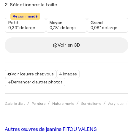
2. Sélectionnez la taille
Recommandé
Petit
Moyen
Grand
0,39" de large
0,78" de large
0,98" de large
Voir en 3D
Voir l'œuvre chez vous
4 images
Demander d'autres photos
Galerie d'art
Peinture
Nature morte
Surréalisme
Acrylique
j
Autres œuvres de
jeanine FITOU VALENS