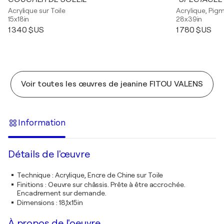
Acrylique sur Toile
Acrylique, Pigm
15x18in
28x39in
1 340 $US
1 780 $US
Voir toutes les œuvres de jeanine FITOU VALENS
Information
Détails de l'œuvre
Technique
:
Acrylique, Encre de Chine sur Toile
Finitions
:
Oeuvre sur châssis. Prête à être accrochée.
Encadrement sur demande.
Dimensions
:
18,1x15in
À propos de l'oeuvre