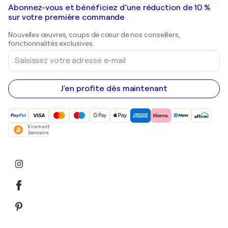
Peintures à l'huile
Mr. Brainwash
Galeries d'art en France
Abonnez-vous et bénéficiez d’une réduction de 10 %
Peintures de paysage
Shepard Fairey
Galeries d'art en Belgique
sur votre première commande
Estampes
Sculptures
Nouvelles œuvres, coups de cœur de nos conseillers,
Peintures acryliques
fonctionnalités exclusives.
Saisissez
votre
adresse
e-
mail
J'en profite dès maintenant
Virement
bancaire