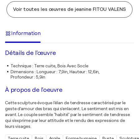
Voir toutes les œuvres de jeanine FITOU VALENS
Information
Détails de l'œuvre
Technique
:
Terre cuite, Bois Avec Socle
Dimensions
:
Longueur : 7,9in, Hauteur : 12,6in,
Profondeur : 5,9in
À propos de l'oeuvre
Cette sculpture évoque l'élan de tendresse caractérisé par le
geste d'amour des bras qui s'enlacent. Le sentiment est mis en
avant. Le couple semble "habité" par le sentiment de tendresse
qui s'exprime par leur attitude et le rendu des expressions de
leurs visages.
Terre cuite
Bois
Argile
Forme humaine
Buste
Sculpture