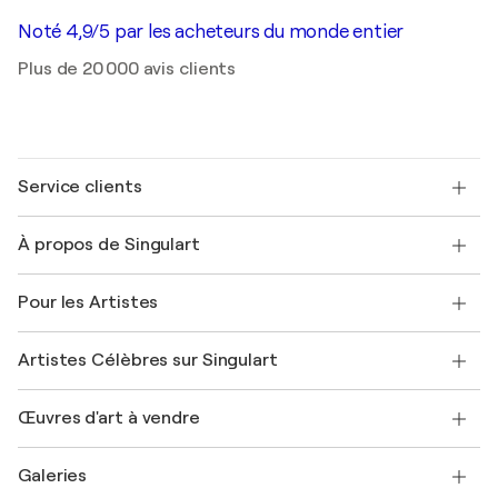
Noté 4,9/5 par les acheteurs du monde entier
Plus de 20 000 avis clients
Service clients
Nous contacter
À propos de Singulart
Expédition
Politique de retour
A propos de nous
Témoignages de clients
Pour les Artistes
FAQ
Offrir une carte cadeau
Sociétés affiliées
Rejoignez notre programme commercial
Rejoindre Singulart en tant qu'artiste
Nos artistes
Mon compte
Artistes Célèbres sur Singulart
Se connecter en tant qu'Artiste
Magazine Singulart
Protection acheteur
Emplois
+33 1 76 44 06 42
Henri Matisse
Découvrez une sélection d'art original
Œuvres d'art à vendre
Marc Chagall
Pablo Picasso
Tableaux à vendre
Salvador Dalí
Galeries
Tableaux abstraits à vendre
Banksy