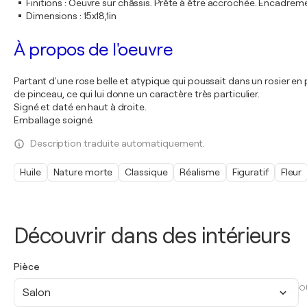
Finitions
:
Oeuvre sur châssis. Prête à être accrochée. Encadre
Dimensions
:
15x18,1in
À propos de l'oeuvre
Partant d'une rose belle et atypique qui poussait dans un rosier en
de pinceau, ce qui lui donne un caractère très particulier.
Signé et daté en haut à droite.
Emballage soigné.
Description traduite automatiquement.
Huile
Nature morte
Classique
Réalisme
Figuratif
Fleur
Découvrir dans des intérieurs
Pièce
O
Salon