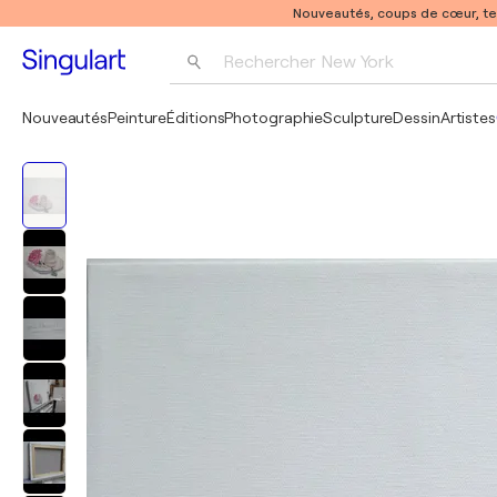
Nouveautés, coups de cœur, t
Rechercher 
New York
Photographie
Nouveautés
Peinture
Éditions
Photographie
Sculpture
Dessin
Artistes
Pop Art
Pablo Picasso