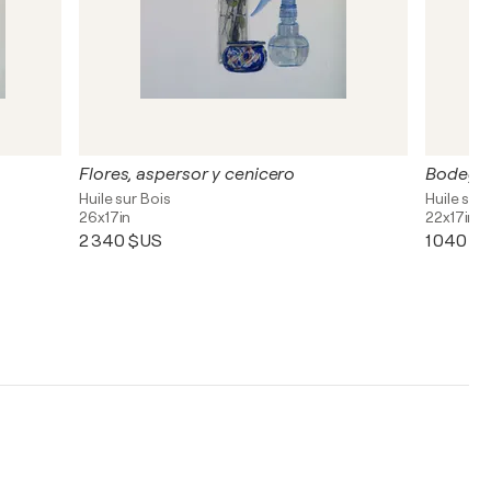
Flores, aspersor y cenicero
Bodegón
Huile sur Bois
Huile sur 
26x17in
22x17in
2 340 $US
1 040 $