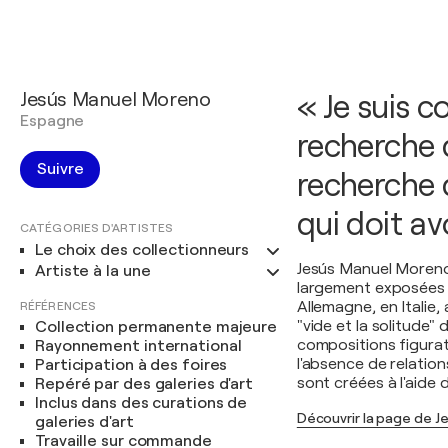
Jesús Manuel Moreno
« Je suis 
Espagne
recherche d
Suivre
recherche d
qui doit av
CATÉGORIES D'ARTISTES
Le choix des collectionneurs
Jesús Manuel Moreno
Artiste à la une
largement exposées à
Allemagne, en Italie,
RÉFÉRENCES
"vide et la solitude"
Collection permanente majeure
compositions figurat
Rayonnement international
l'absence de relatio
Participation à des foires
sont créées à l'aide d'
Repéré par des galeries d'art
Inclus dans des curations de
Découvrir la page de 
galeries d'art
Travaille sur commande