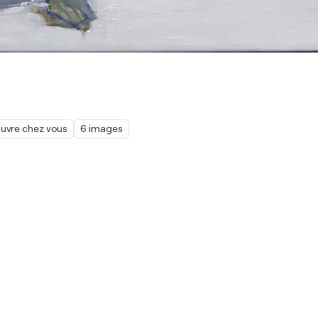
œuvre chez vous
6 images