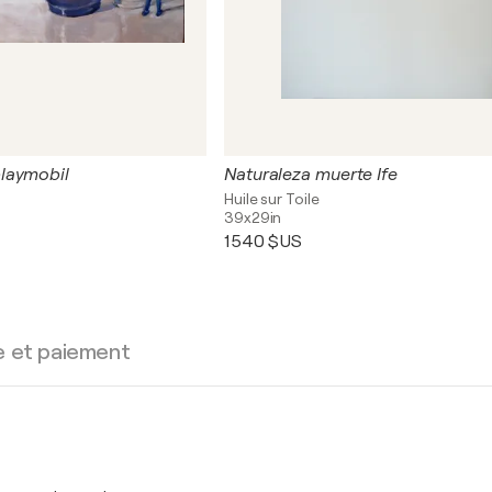
laymobil
Naturaleza muerte Ife
Huile sur Toile
39x29in
1 540 $US
e et paiement