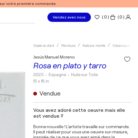
% sur votre première commande.
(
0
)
( 0 )
Vendez avec nous
Galerie d'art
Peinture
Nature morte
Classique
Jesús Manuel Moreno
Rosa en plato y tarro
2023
• Espagne
•
Huile sur Toile
15 x 18 in
Vendue
Vous avez adoré cette oeuvre mais elle
est vendue ?
Bonne nouvelle ! L'artiste travaille sur commande.
Il peut réaliser pour vous une oeuvre sur-mesure,
inspirée de ce que vous avez aimé dans la