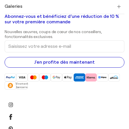
Tableaux à vendre
Salvador Dalí
Galeries
Tableaux abstraits à vendre
Banksy
Peintures à l'huile
Mr. Brainwash
Galeries d'art en France
Abonnez-vous et bénéficiez d’une réduction de 10 %
Peintures de paysage
Shepard Fairey
Galeries d'art en Belgique
sur votre première commande
Estampes
Sculptures
Nouvelles œuvres, coups de cœur de nos conseillers,
Peintures acryliques
fonctionnalités exclusives.
Saisissez
votre
adresse
e-
mail
J'en profite dès maintenant
Virement
bancaire