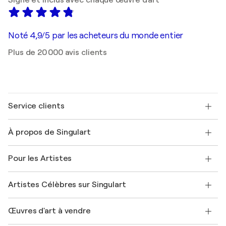
Signé et inclus avec chaque œuvre d'art
Noté 4,9/5 par les acheteurs du monde entier
Plus de 20 000 avis clients
Service clients
Nous contacter
À propos de Singulart
Expédition
Politique de retour
A propos de nous
Témoignages de clients
Pour les Artistes
FAQ
Offrir une carte cadeau
Sociétés affiliées
Rejoignez notre programme commercial
Rejoindre Singulart en tant qu'artiste
Nos artistes
Mon compte
Artistes Célèbres sur Singulart
Se connecter en tant qu'Artiste
Magazine Singulart
Protection acheteur
Emplois
+33 1 76 44 06 42
Henri Matisse
Découvrez une sélection d'art original
Œuvres d'art à vendre
Marc Chagall
Pablo Picasso