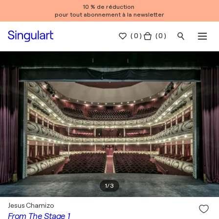
10 % de réduction
pour tout abonnement à la newsletter
(
0
)
( 0 )
1
/
3
Jesus Chamizo
From The Stage 1