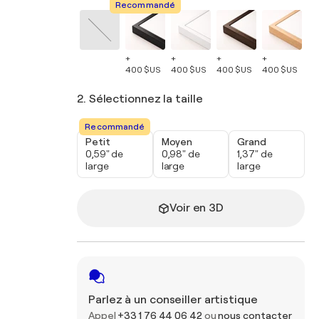
Recommandé
+
+
+
+
+
400 $US
400 $US
400 $US
400 $US
40
2. Sélectionnez la taille
Recommandé
Petit
Moyen
Grand
0,59" de
0,98" de
1,37" de
large
large
large
Voir en 3D
Parlez à un conseiller artistique
Appel
+33 1 76 44 06 42
ou
nous contacter