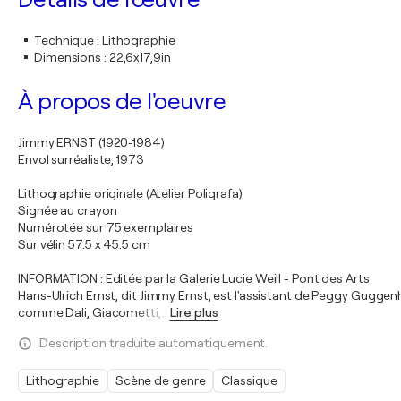
Technique
:
Lithographie
Dimensions
:
22,6x17,9in
À propos de l'oeuvre
Jimmy ERNST (1920-1984)
Envol surréaliste, 1973
Lithographie originale (Atelier Poligrafa)
Signée au crayon
Numérotée sur 75 exemplaires
Sur vélin 57.5 x 45.5 cm
INFORMATION : Editée par la Galerie Lucie Weill - Pont des Arts
Hans-Ulrich Ernst, dit Jimmy Ernst, est l'assistant de Peggy Guggenh
comme Dali, Giacometti,
…
Lire plus
Description traduite automatiquement.
Lithographie
Scène de genre
Classique