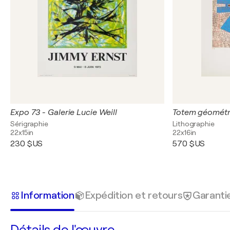
Expo 73 - Galerie Lucie Weill
Totem géométr
Sérigraphie
Lithographie
22x15in
22x16in
230 $US
570 $US
Information
Expédition et retours
Garanti
Détails de l'œuvre