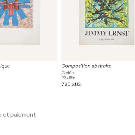
ique
Composition abstraite
Giclée
23x15in
730 $US
e et paiement