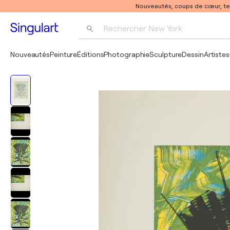
Nouveautés, coups de cœur, t
Rechercher 
New York
Photographie
Nouveautés
Peinture
Éditions
Photographie
Sculpture
Dessin
Artistes
Pop Art
Pablo Picasso