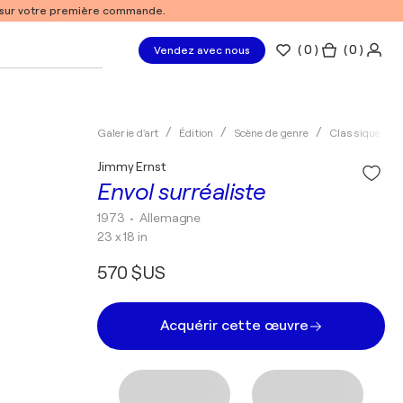
% sur votre première commande.
(
0
)
( 0 )
Vendez avec nous
Galerie d'art
Édition
Scène de genre
Classique
Jimmy Ernst
Envol surréaliste
1973
• Allemagne
23 x 18 in
570 $US
Acquérir cette œuvre