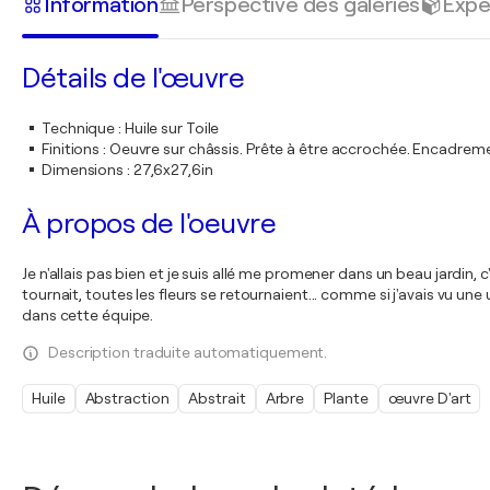
Information
Perspective des galeries
Expé
Détails de l'œuvre
Technique
:
Huile sur Toile
Finitions
:
Oeuvre sur châssis. Prête à être accrochée. Encadre
Dimensions
:
27,6x27,6in
À propos de l'oeuvre
Je n'allais pas bien et je suis allé me promener dans un beau jardin,
tournait, toutes les fleurs se retournaient... comme si j'avais vu une u
dans cette équipe.
Description traduite automatiquement.
Huile
Abstraction
Abstrait
Arbre
Plante
œuvre D'art