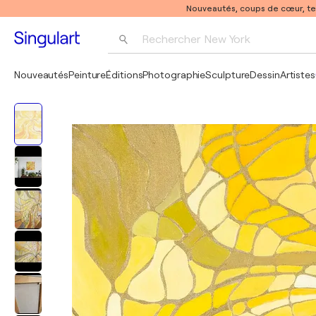
Nouveautés, coups de cœur, t
Rechercher 
New York
Photographie
Nouveautés
Peinture
Éditions
Photographie
Sculpture
Dessin
Artistes
Pop Art
Pablo Picasso