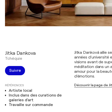
Jitka Dankova
Jitka Danková allie s
années d'université e
Tchéquie
visions avant de supe
méditation dans un ar
Suivre
amour pour la beauté
d'émotions.
Découvrir la page de J
RÉFÉRENCES
Artiste local
Inclus dans des curations de
galeries d'art
Travaille sur commande