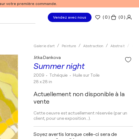
% sur votre première commande.
(
0
)
( 0 )
Vendez avec nous
Galerie d'art
Peinture
Abstraction
Abstrait
Huil
Jitka Dankova
Summer night
2009
• Tchéquie
•
Huile sur Toile
28 x 28 in
Actuellement non disponible à la
vente
Cette oeuvre est actuellement réservée (par un
client, pour une exposition...).
Soyez avertis lorsque celle-ci sera de