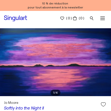
10 % de réduction
pour tout abonnement à la newsletter
(
0
)
( 0 )
1
/
4
Jo Moore
Softly into the Night II