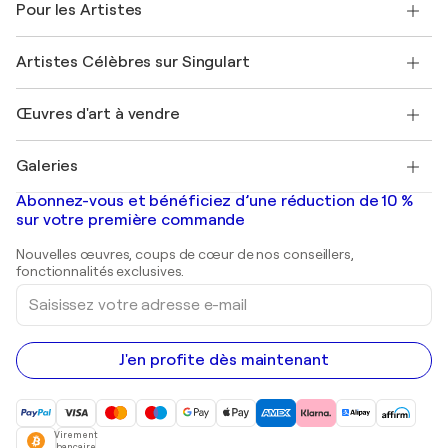
Pour les Artistes
FAQ
Offrir une carte cadeau
Sociétés affiliées
Rejoignez notre programme commercial
Rejoindre Singulart en tant qu'artiste
Nos artistes
Mon compte
Artistes Célèbres sur Singulart
Se connecter en tant qu'Artiste
Magazine Singulart
Protection acheteur
Emplois
+33 1 76 44 06 42
Henri Matisse
Découvrez une sélection d'art original
Œuvres d'art à vendre
Marc Chagall
Pablo Picasso
Tableaux à vendre
Salvador Dalí
Galeries
Tableaux abstraits à vendre
Banksy
Peintures à l'huile
Mr. Brainwash
Galeries d'art en France
Abonnez-vous et bénéficiez d’une réduction de 10 %
Peintures de paysage
Shepard Fairey
Galeries d'art en Belgique
sur votre première commande
Estampes
Sculptures
Nouvelles œuvres, coups de cœur de nos conseillers,
Peintures acryliques
fonctionnalités exclusives.
Saisissez
votre
adresse
e-
mail
J'en profite dès maintenant
Virement
bancaire