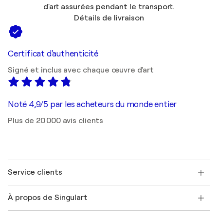
d'art assurées pendant le transport.
Détails de livraison
Certificat d'authenticité
Signé et inclus avec chaque œuvre d'art
Noté 4,9/5 par les acheteurs du monde entier
Plus de 20 000 avis clients
Service clients
Nous contacter
À propos de Singulart
Expédition
Politique de retour
A propos de nous
Témoignages de clients