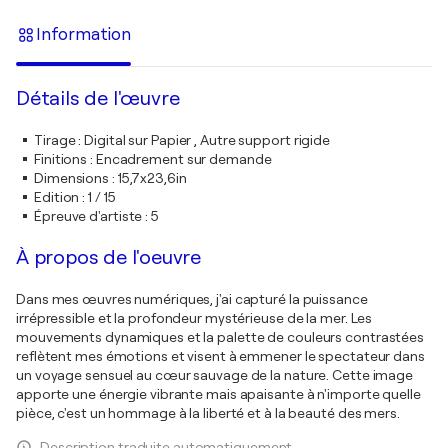
Information
Détails de l'œuvre
Tirage
:
Digital sur Papier , Autre support rigide
Finitions
:
Encadrement sur demande
Dimensions
:
15,7x23,6in
Edition
:
1 / 15
Épreuve d'artiste
:
5
À propos de l'oeuvre
Dans mes œuvres numériques, j'ai capturé la puissance
irrépressible et la profondeur mystérieuse de la mer. Les
mouvements dynamiques et la palette de couleurs contrastées
reflètent mes émotions et visent à emmener le spectateur dans
un voyage sensuel au cœur sauvage de la nature. Cette image
apporte une énergie vibrante mais apaisante à n'importe quelle
pièce, c'est un hommage à la liberté et à la beauté des mers.
Description traduite automatiquement.