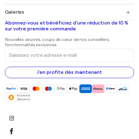
Pablo Picasso
Tableaux à vendre
Salvador Dalí
Galeries
Tableaux abstraits à vendre
Banksy
Peintures à l'huile
Mr. Brainwash
Galeries d'art en France
Abonnez-vous et bénéficiez d’une réduction de 10 %
Peintures de paysage
Shepard Fairey
Galeries d'art en Belgique
sur votre première commande
Estampes
Sculptures
Nouvelles œuvres, coups de cœur de nos conseillers,
Peintures acryliques
fonctionnalités exclusives.
Saisissez
votre
adresse
e-
mail
J'en profite dès maintenant
Virement
bancaire