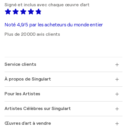
Signé et inclus avec chaque œuvre d'art
Noté 4,9/5 par les acheteurs du monde entier
Plus de 20 000 avis clients
Service clients
Nous contacter
À propos de Singulart
Expédition
Politique de retour
A propos de nous
Témoignages de clients
Pour les Artistes
FAQ
Offrir une carte cadeau
Sociétés affiliées
Rejoignez notre programme commercial
Rejoindre Singulart en tant qu'artiste
Nos artistes
Mon compte
Artistes Célèbres sur Singulart
Se connecter en tant qu'Artiste
Magazine Singulart
Protection acheteur
Emplois
+33 1 76 44 06 42
Henri Matisse
Découvrez une sélection d'art original
Œuvres d'art à vendre
Marc Chagall