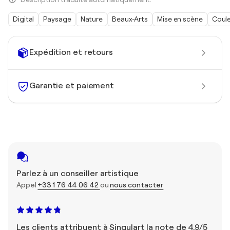
Digital
Paysage
Nature
Beaux-Arts
Mise en scène
Coul
Expédition et retours
Garantie et paiement
Parlez à un conseiller artistique
Appel
+33 1 76 44 06 42
ou
nous contacter
Les clients attribuent à Singulart la note de 4,9/5