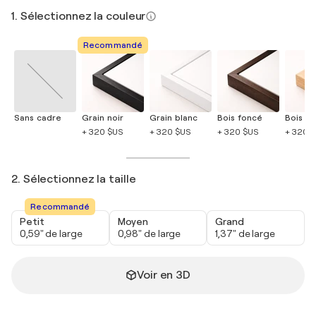
1. Sélectionnez la couleur
Recommandé
Sans cadre
Grain noir
Grain blanc
Bois foncé
Bois cla
+ 320 $US
+ 320 $US
+ 320 $US
+ 320 
2. Sélectionnez la taille
Recommandé
Petit
Moyen
Grand
0,59" de large
0,98" de large
1,37" de large
Voir en 3D