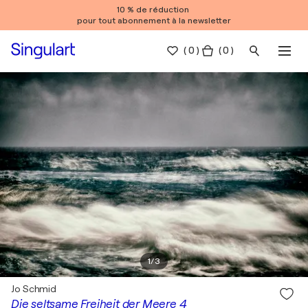
10 % de réduction
pour tout abonnement à la newsletter
(
0
)
( 0 )
1
/
3
Jo Schmid
Die seltsame Freiheit der Meere 4