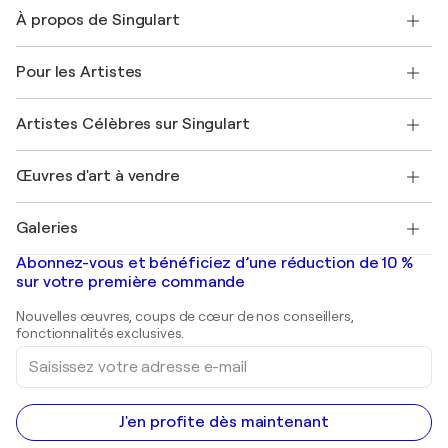
Nous contacter
À propos de Singulart
Expédition
Politique de retour
A propos de nous
Témoignages de clients
Pour les Artistes
FAQ
Offrir une carte cadeau
Sociétés affiliées
Rejoignez notre programme commercial
Rejoindre Singulart en tant qu'artiste
Nos artistes
Mon compte
Artistes Célèbres sur Singulart
Se connecter en tant qu'Artiste
Magazine Singulart
Protection acheteur
Emplois
+33 1 76 44 06 42
Henri Matisse
Découvrez une sélection d'art original
Œuvres d'art à vendre
Marc Chagall
Pablo Picasso
Tableaux à vendre
Salvador Dalí
Galeries
Tableaux abstraits à vendre
Banksy
Peintures à l'huile
Mr. Brainwash
Galeries d'art en France
Abonnez-vous et bénéficiez d’une réduction de 10 %
Peintures de paysage
Shepard Fairey
Galeries d'art en Belgique
sur votre première commande
Estampes
Sculptures
Nouvelles œuvres, coups de cœur de nos conseillers,
Peintures acryliques
fonctionnalités exclusives.
Saisissez
votre
adresse
e-
mail
J'en profite dès maintenant