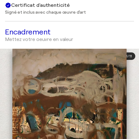
Certificat d'authenticité
Signé et inclus avec chaque œuvre d'art
Encadrement
Mettez votre oeuvre en valeur
1
/
11