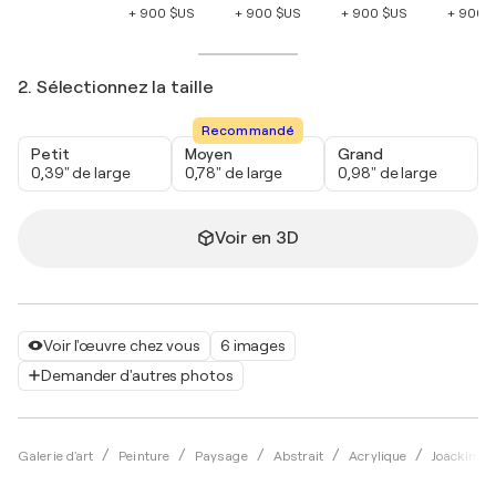
+ 900 $US
+ 900 $US
+ 900 $US
+ 900 
2. Sélectionnez la taille
Recommandé
Petit
Moyen
Grand
0,39" de large
0,78" de large
0,98" de large
Voir en 3D
Voir l'œuvre chez vous
6 images
Demander d'autres photos
Galerie d'art
Peinture
Paysage
Abstrait
Acrylique
Joackim S