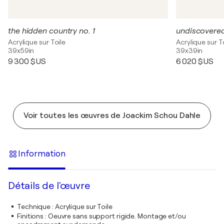
the hidden country no. 1
undiscovered
Acrylique sur Toile
Acrylique sur T
39x59in
39x39in
9 300 $US
6 020 $US
Voir toutes les œuvres de Joackim Schou Dahle
Information
Détails de l'œuvre
Technique
:
Acrylique sur Toile
Finitions
:
Oeuvre sans support rigide. Montage et/ou