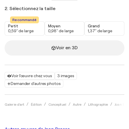
2. Sélectionnez la taille
Recommandé
Petit
Moyen
Grand
0,59" de large
0,98" de large
1,37" de large
Voir en 3D
Voir l'œuvre chez vous
3 images
Demander d'autres photos
Galerie d'art
Édition
Conceptuel
Autre
Lithographie
Joan Bro