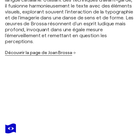
langue catalane. Utilisant des techniques d'avant-garde,
il fusionne harmonieusement le texte avec des éléments
visuels, explorant souvent l'interaction de la typographie
et de l'imagerie dans une danse de sens et de forme. Les
œuvres de Brossa résonnent d'un esprit ludique mais
profond, invoquant dans une égale mesure
l'émerveillement et remettant en question les
perceptions.
Découvrir la page de Joan Brossa
JOAN BROSSA
Blasfémia
1 380 $US