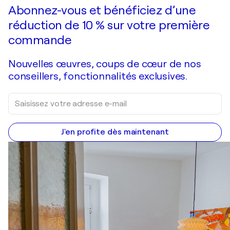
Faire une offre
Acquérir
Abonnez-vous et bénéficiez d’une
réduction de 10 % sur votre première
commande
Nouvelles œuvres, coups de cœur de nos
conseillers, fonctionnalités exclusives.
J'en profite dès maintenant