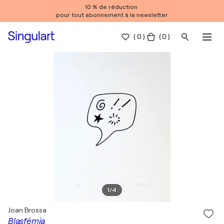
10 % de réduction
pour tout abonnement à la newsletter
(
0
)
( 0 )
1
/
4
Joan Brossa
Blasfémia