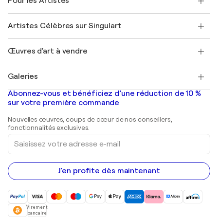
Pour les Artistes
FAQ
Offrir une carte cadeau
Sociétés affiliées
Rejoignez notre programme commercial
Rejoindre Singulart en tant qu'artiste
Nos artistes
Mon compte
Artistes Célèbres sur Singulart
Se connecter en tant qu'Artiste
Magazine Singulart
Protection acheteur
Emplois
+33 1 76 44 06 42
Henri Matisse
Découvrez une sélection d'art original
Œuvres d'art à vendre
Marc Chagall
Pablo Picasso
Tableaux à vendre
Salvador Dalí
Galeries
Tableaux abstraits à vendre
Banksy
Peintures à l'huile
Mr. Brainwash
Galeries d'art en France
Abonnez-vous et bénéficiez d’une réduction de 10 %
Peintures de paysage
Shepard Fairey
Galeries d'art en Belgique
sur votre première commande
Estampes
Sculptures
Nouvelles œuvres, coups de cœur de nos conseillers,
Peintures acryliques
fonctionnalités exclusives.
Saisissez
votre
adresse
e-
mail
J'en profite dès maintenant
Virement
bancaire