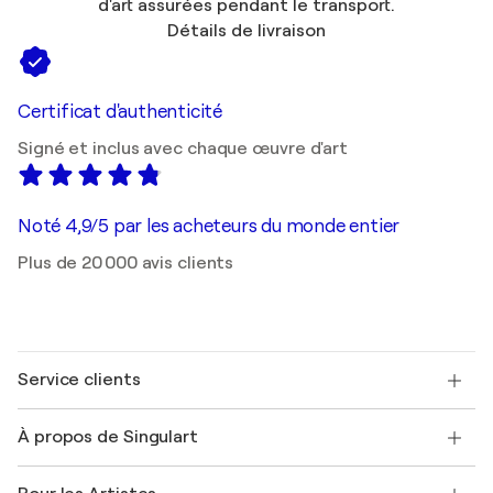
d'art assurées pendant le transport.
Détails de livraison
Certificat d'authenticité
Signé et inclus avec chaque œuvre d'art
Noté 4,9/5 par les acheteurs du monde entier
Plus de 20 000 avis clients
Service clients
Nous contacter
À propos de Singulart
Expédition
Politique de retour
A propos de nous
Témoignages de clients