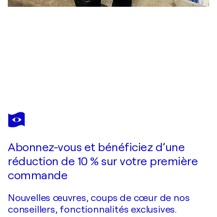
JOAN
LLAVERIAS
Vous avez adoré cette oeuvre mais elle est vendue ?
Pink panther mega pop
Abonnez-vous et bénéficiez d’une
Je passe commande
réduction de 10 % sur votre première
commande
Nouvelles œuvres, coups de cœur de nos
conseillers, fonctionnalités exclusives.