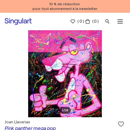
10 % de réduction
pour tout abonnement à la newsletter
(
0
)
( 0 )
1
/
14
Joan Llaverias
Pink panther mega pop