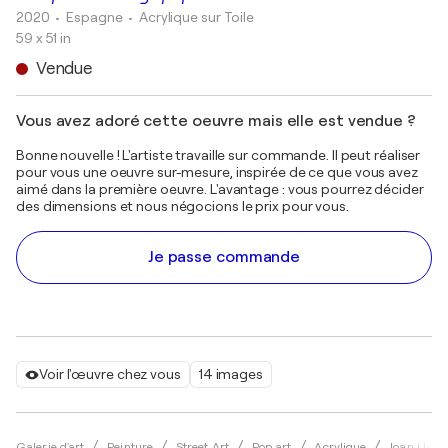
2020
• Espagne
•
Acrylique sur Toile
59 x 51 in
Vendue
Vous avez adoré cette oeuvre mais elle est vendue ?
Bonne nouvelle ! L'artiste travaille sur commande. Il peut réaliser
pour vous une oeuvre sur-mesure, inspirée de ce que vous avez
aimé dans la première oeuvre. L'avantage : vous pourrez décider
des dimensions et nous négocions le prix pour vous.
Je passe commande
Voir l'œuvre chez vous
14 images
Galerie d'art
Peinture
Street Art
Pop art
Acrylique
Joan Llave