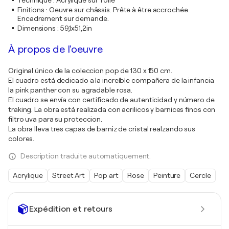
Technique
:
Acrylique sur Toile
Finitions
:
Oeuvre sur châssis. Prête à être accrochée.
Encadrement sur demande.
Dimensions
:
59,1x51,2in
À propos de l'oeuvre
Original único de la coleccion pop de 130 x 150 cm.
El cuadro está dedicado a la increíble compañera de la infancia
la pink panther con su agradable rosa.
El cuadro se envía con certificado de autenticidad y número de
traking. La obra está realizada con acrilicos y barnices finos con
filtro uva para su proteccion.
La obra lleva tres capas de barniz de cristal realzando sus
colores.
Description traduite automatiquement.
Acrylique
Street Art
Pop art
Rose
Peinture
Cercle
Expédition et retours