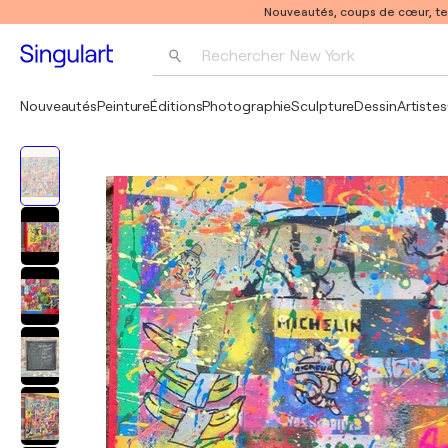
Nouveautés, coups de cœur, t
Rechercher 
New York
Photographie
Nouveautés
Peinture
Éditions
Photographie
Sculpture
Dessin
Artistes
Pop Art
Pablo Picasso