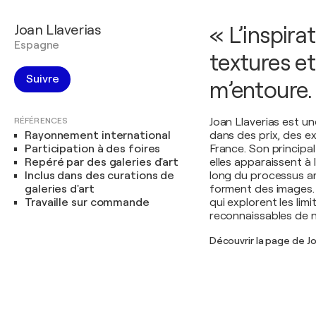
Joan Llaverias
« L’inspira
Espagne
textures et
Suivre
m’entoure.
RÉFÉRENCES
Joan Llaverias est u
Rayonnement international
dans des prix, des ex
Participation à des foires
France. Son principa
Repéré par des galeries d'art
elles apparaissent à
Inclus dans des curations de
long du processus art
galeries d'art
forment des images. 
Travaille sur commande
qui explorent les lim
reconnaissables de n
Découvrir la page de Jo