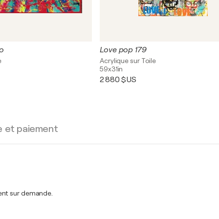
o
Love pop 179
e
Acrylique sur Toile
59x31in
2 880 $US
e et paiement
ment sur demande.