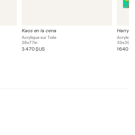
Kaos en la cena
Harry Po
Acrylique sur Toile
Acrylique
38x77in
39x39in
3 470 $US
1 640 $