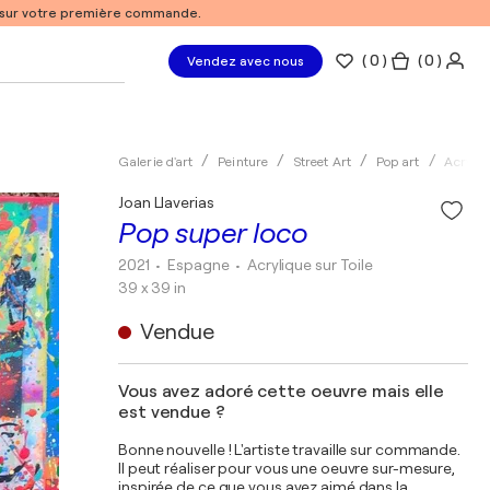
% sur votre première commande.
(
0
)
( 0 )
Vendez avec nous
Galerie d'art
Peinture
Street Art
Pop art
Acryliq
Joan Llaverias
Pop super loco
2021
• Espagne
•
Acrylique sur Toile
39 x 39 in
Vendue
Vous avez adoré cette oeuvre mais elle
est vendue ?
Bonne nouvelle ! L'artiste travaille sur commande.
Il peut réaliser pour vous une oeuvre sur-mesure,
inspirée de ce que vous avez aimé dans la