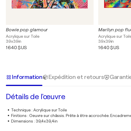
Bowie pop glamour
Marilyn pop flu
Acrylique sur Toile
Acrylique sur Toil
39x39in
39x39in
1 640 $US
1 640 $US
Information
Expédition et retours
Garanti
Détails de l'œuvre
Technique
:
Acrylique sur Toile
Finitions
:
Oeuvre sur châssis. Prête à être accrochée. Encadre
Dimensions
:
39,4x39,4in