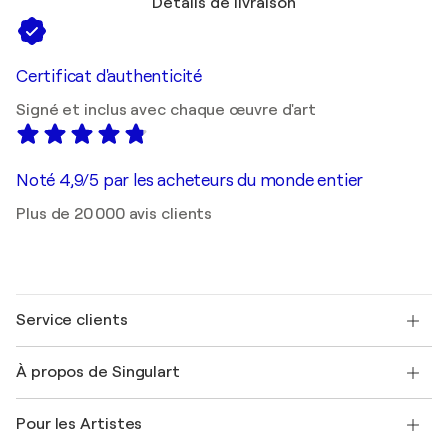
Détails de livraison
Certificat d'authenticité
Signé et inclus avec chaque œuvre d'art
Noté 4,9/5 par les acheteurs du monde entier
Plus de 20 000 avis clients
Service clients
Nous contacter
À propos de Singulart
Expédition
Politique de retour
A propos de nous
Témoignages de clients
Pour les Artistes
FAQ
Offrir une carte cadeau
Sociétés affiliées