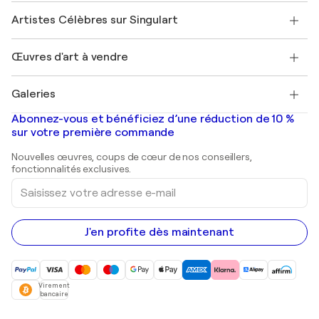
Rejoignez notre programme commercial
Rejoindre Singulart en tant qu'artiste
Nos artistes
Mon compte
Artistes Célèbres sur Singulart
Se connecter en tant qu'Artiste
Magazine Singulart
Protection acheteur
Emplois
+33 1 76 44 06 42
Henri Matisse
Découvrez une sélection d'art original
Œuvres d'art à vendre
Marc Chagall
Pablo Picasso
Tableaux à vendre
Salvador Dalí
Galeries
Tableaux abstraits à vendre
Banksy
Peintures à l'huile
Mr. Brainwash
Galeries d'art en France
Abonnez-vous et bénéficiez d’une réduction de 10 %
Peintures de paysage
Shepard Fairey
Galeries d'art en Belgique
sur votre première commande
Estampes
Sculptures
Nouvelles œuvres, coups de cœur de nos conseillers,
Peintures acryliques
fonctionnalités exclusives.
Saisissez
votre
adresse
e-
mail
J'en profite dès maintenant
Virement
bancaire