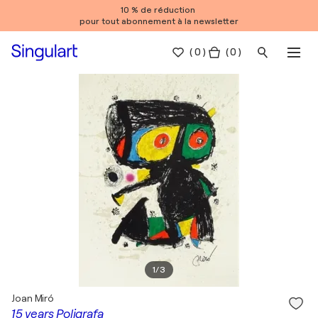
10 % de réduction
pour tout abonnement à la newsletter
(
0
)
( 0 )
1
/
3
Joan Miró
15 years Poligrafa