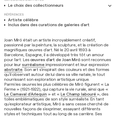
Le choix des collectionneurs
RÉFÉRENCES
Artiste célèbre
Inclus dans des curations de galeries d'art
Joan Miró était un artiste incroyablement créatif,
passionné par la peinture, la sculpture, et la création de
magnifiques œuvres d'art. Né le 20 avril 1893 à
Barcelone, Espagne, il a développé très tôt un amour
pour l'art. Les
œuvres d'art de Joan Miró
sont reconnues
pour leur
surréalisme
impressionnant et leur expression
abstraite
. Son art s'inspirait des couleurs et des formes
qu'il observait autour de lui dans sa ville natale, le tout
nourrissant son exploration artistique unique.
Parmi les œuvres les plus célèbres de Miró figurent « La
Ferme » (1921-1922), qui capture la vie rurale, ainsi que «
Le Carnaval d'Arlequin
» et «
Le Champ labouré
», des
toiles emblématiques de son style surréaliste. En tant
qu'explorateur artistique, Miró a sans cesse cherché de
nouvelles façons de s'exprimer, essayant différents
styles et techniques tout au long de sa carrière. Ses