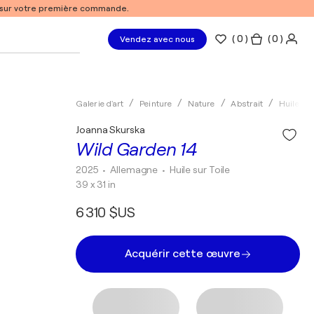
% sur votre première commande.
(
0
)
( 0 )
Vendez avec nous
Galerie d'art
Peinture
Nature
Abstrait
Huile
Joanna Skurska
Wild Garden 14
2025
• Allemagne
•
Huile sur Toile
39 x 31 in
6 310 $US
Acquérir cette œuvre