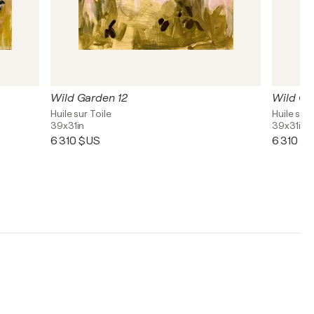
Wild Garden 12
Wild Ga
Huile sur Toile
Huile sur 
39x31in
39x31in
6 310 $US
6 310 $