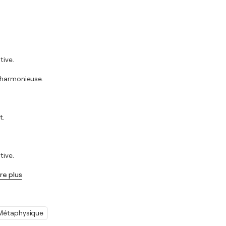
tive.
t harmonieuse.
t.
tive.
ire plus
Métaphysique