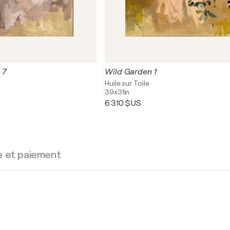
 7
Wild Garden 1
Huile sur Toile
39x31in
6 310 $US
e et paiement