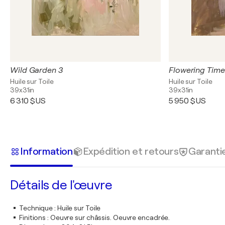
Wild Garden 3
Flowering Time
Huile sur Toile
Huile sur Toile
39x31in
39x31in
6 310 $US
5 950 $US
Information
Expédition et retours
Garanti
Détails de l'œuvre
Technique
:
Huile sur Toile
Finitions
:
Oeuvre sur châssis. Oeuvre encadrée.