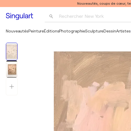
Nouveautés, coups de cœur, t
Rechercher 
New York
Photographie
Nouveautés
Peinture
Éditions
Photographie
Sculpture
Dessin
Artistes
Pop Art
Pablo Picasso