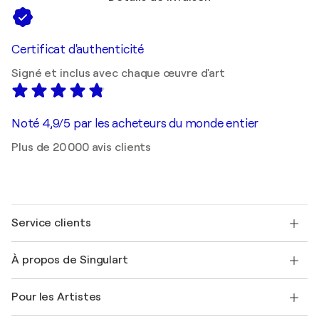
Certificat d'authenticité
Signé et inclus avec chaque œuvre d'art
Noté 4,9/5 par les acheteurs du monde entier
Plus de 20 000 avis clients
Service clients
Nous contacter
À propos de Singulart
Expédition
Politique de retour
A propos de nous
Témoignages de clients
Pour les Artistes
FAQ
Offrir une carte cadeau
Sociétés affiliées
Rejoignez notre programme commercial