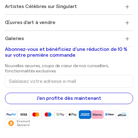
Rejoindre Singulart en tant qu'artiste
Nos artistes
Mon compte
Artistes Célèbres sur Singulart
Se connecter en tant qu'Artiste
Magazine Singulart
Protection acheteur
Emplois
+33 1 76 44 06 42
Henri Matisse
Découvrez une sélection d'art original
Œuvres d'art à vendre
Marc Chagall
Pablo Picasso
Tableaux à vendre
Salvador Dalí
Galeries
Tableaux abstraits à vendre
Banksy
Peintures à l'huile
Mr. Brainwash
Galeries d'art en France
Abonnez-vous et bénéficiez d’une réduction de 10 %
Peintures de paysage
Shepard Fairey
Galeries d'art en Belgique
sur votre première commande
Estampes
Sculptures
Nouvelles œuvres, coups de cœur de nos conseillers,
Peintures acryliques
fonctionnalités exclusives.
Saisissez
votre
adresse
e-
mail
J'en profite dès maintenant
Virement
bancaire