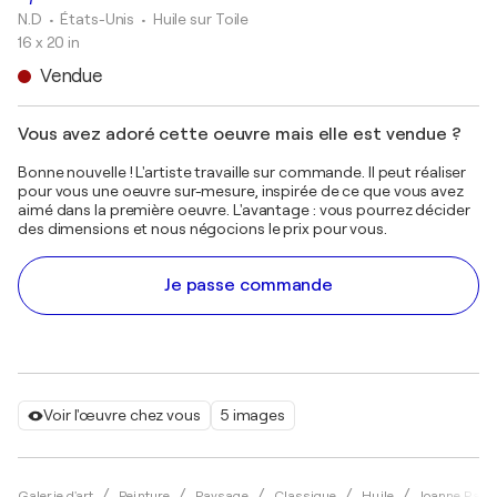
N.D
• États-Unis
•
Huile sur Toile
16 x 20 in
Vendue
Vous avez adoré cette oeuvre mais elle est vendue ?
Bonne nouvelle ! L'artiste travaille sur commande. Il peut réaliser
pour vous une oeuvre sur-mesure, inspirée de ce que vous avez
aimé dans la première oeuvre. L'avantage : vous pourrez décider
des dimensions et nous négocions le prix pour vous.
Je passe commande
Voir l'œuvre chez vous
5 images
Galerie d'art
Peinture
Paysage
Classique
Huile
Joanne Pare