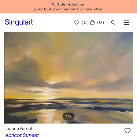
10 % de réduction
pour tout abonnement à la newsletter
(
0
)
( 0 )
1
/
5
Joanne Parent
Apricot Sunset