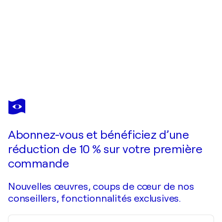
JOANNE
PARENT
Vous avez adoré cette oeuvre mais elle est vendue ?
Apricot Sunset
Abonnez-vous et bénéficiez d’une
Je passe commande
réduction de 10 % sur votre première
commande
Nouvelles œuvres, coups de cœur de nos
conseillers, fonctionnalités exclusives.