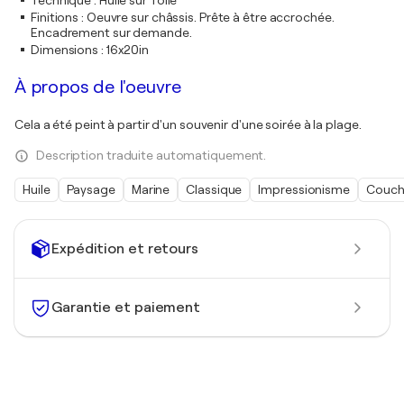
Technique
:
Huile sur Toile
Finitions
:
Oeuvre sur châssis. Prête à être accrochée.
Encadrement sur demande.
Dimensions
:
16x20in
À propos de l'oeuvre
Cela a été peint à partir d'un souvenir d'une soirée à la plage.
Description traduite automatiquement.
Huile
Paysage
Marine
Classique
Impressionisme
Couche
Expédition et retours
Garantie et paiement