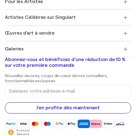
Pour les Artistes
FAQ
Offrir une carte cadeau
Sociétés affiliées
Rejoignez notre programme commercial
Rejoindre Singulart en tant qu'artiste
Nos artistes
Mon compte
Artistes Célèbres sur Singulart
Se connecter en tant qu'Artiste
Magazine Singulart
Protection acheteur
Emplois
+33 1 76 44 06 42
Henri Matisse
Découvrez une sélection d'art original
Œuvres d'art à vendre
Marc Chagall
Pablo Picasso
Tableaux à vendre
Salvador Dalí
Galeries
Tableaux abstraits à vendre
Banksy
Peintures à l'huile
Mr. Brainwash
Galeries d'art en France
Abonnez-vous et bénéficiez d’une réduction de 10 %
Peintures de paysage
Shepard Fairey
Galeries d'art en Belgique
sur votre première commande
Estampes
Sculptures
Nouvelles œuvres, coups de cœur de nos conseillers,
Peintures acryliques
fonctionnalités exclusives.
Saisissez
votre
adresse
e-
mail
J'en profite dès maintenant
Virement
bancaire