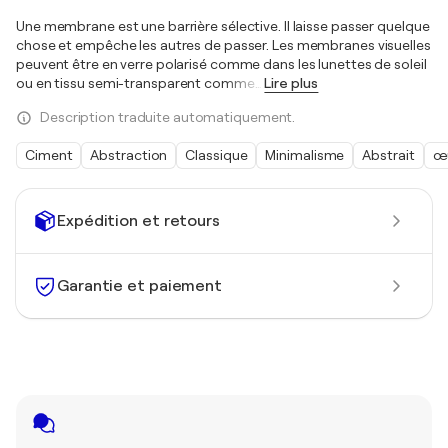
Une membrane est une barrière sélective. Il laisse passer quelque
chose et empêche les autres de passer. Les membranes visuelles
peuvent être en verre polarisé comme dans les lunettes de soleil
ou en tissu semi-transparent comme
…
Lire plus
Description traduite automatiquement.
Ciment
Abstraction
Classique
Minimalisme
Abstrait
œu
Expédition et retours
Garantie et paiement