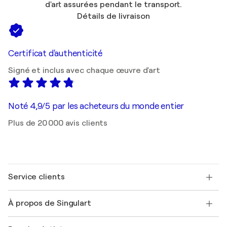
d'art assurées pendant le transport.
Détails de livraison
Certificat d'authenticité
Signé et inclus avec chaque œuvre d'art
Noté 4,9/5 par les acheteurs du monde entier
Plus de 20 000 avis clients
Service clients
Nous contacter
À propos de Singulart
Expédition
Politique de retour
A propos de nous
Témoignages de clients