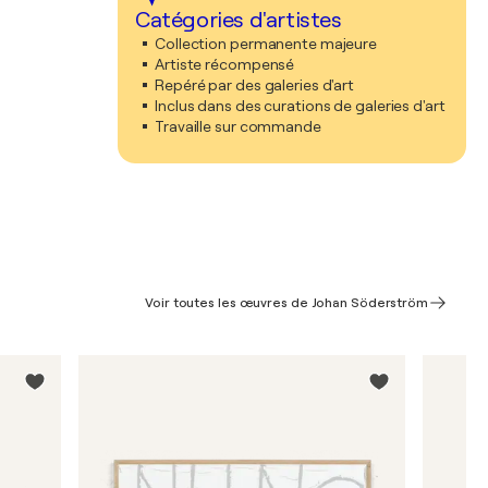
Catégories d'artistes
Collection permanente majeure
Artiste récompensé
Repéré par des galeries d'art
Inclus dans des curations de galeries d'art
Travaille sur commande
Voir toutes les œuvres de Johan Söderström