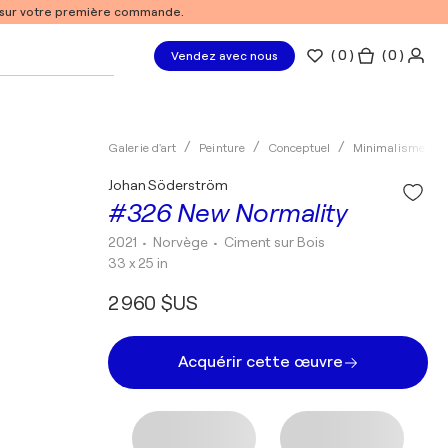
% sur votre première commande.
(
0
)
( 0 )
Vendez avec nous
Galerie d'art
Peinture
Conceptuel
Minimalisme
Johan Söderström
#326 New Normality
2021
• Norvège
•
Ciment sur Bois
33 x 25 in
2 960 $US
Acquérir cette œuvre