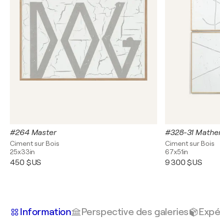
#264 Master
#328-31 Math
Ciment sur Bois
Ciment sur Bois
25x33in
67x51in
450 $US
9 300 $US
Information
Perspective des galeries
Expé