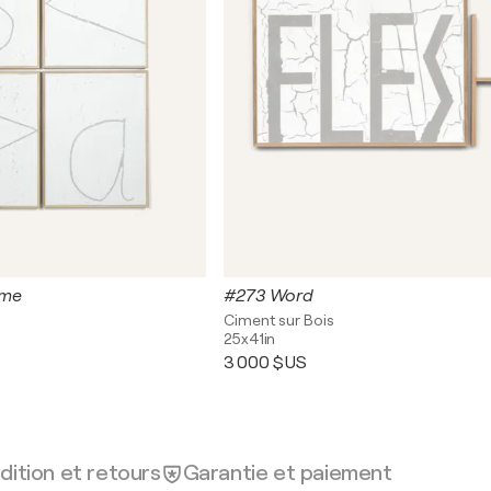
eme
#273 Word
Ciment sur Bois
25x41in
3 000 $US
dition et retours
Garantie et paiement