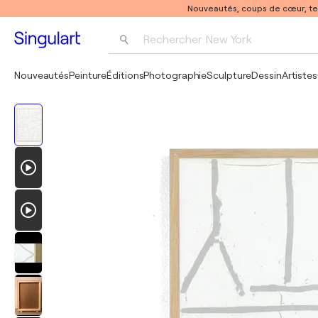
Nouveautés, coups de cœur, t
Rechercher 
New York
Photographie
Nouveautés
Peinture
Éditions
Photographie
Sculpture
Dessin
Artistes
Pop Art
Pablo Picasso